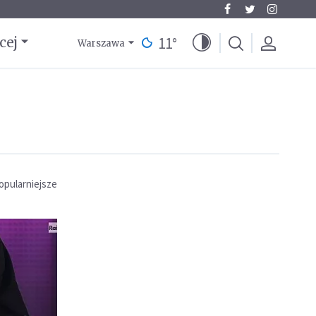
11
°
cej
Warszawa
opularniejsze