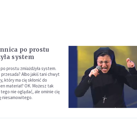
nnica po prostu
yła system
 po prostu zmiażdżyła system.
o przesada? Albo jakiś tani chwyt
, który ma cię skłonić do
 ten materiał? OK. Możesz tak
i tego nie oglądać, ale ominie cię
ę niesamowitego.