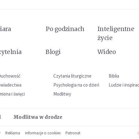
iara
Po godzinach
Inteligentne
życie
zytelnia
Blogi
Wideo
Duchowość
Czytania liturgiczne
Biblia
Świadectwa
Psychologia na co dzień
Ludzie i inspira
miona i święci
Modlitwy
l
Modlitwa w drodze
w
Reklama
Informacje o cookies
Patronat