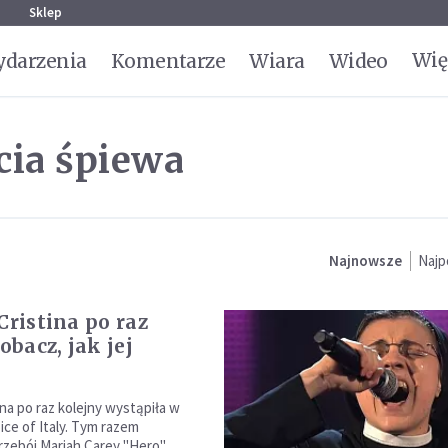
g
Sklep
Wię
darzenia
Komentarze
Wiara
Wideo
ccia śpiewa
Najnowsze
Najp
Cristina po raz
Zobacz, jak jej
ina po raz kolejny wystąpiła w
ice of Italy. Tym razem
rzebój Mariah Carey "Hero".