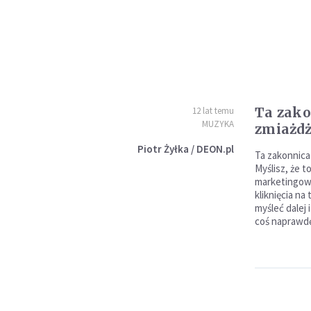
Ta zako
12 lat temu
MUZYKA
zmiażdż
Piotr Żyłka / DEON.pl
Ta zakonnica
Myślisz, że t
marketingowy
kliknięcia na
myśleć dalej 
coś naprawd