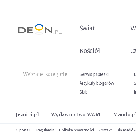
Świat
W
Kościół
C
Wybrane kategorie
Serwis papieski
Artykuły blogerów
Ślub
I
Jezuici.pl
Wydawnictwo WAM
Mando.p
O portalu
Regulamin
Polityka prywatności
Kontakt
Dla medió