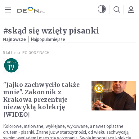
Przejdź do menu głównego
Przejdź do treści
#skąd się wzięły pisanki
Najnowsze
Najpopularniejsze
5 lat temu
PO GODZINACH
"Jajko zachwyciło także
mnie". Zakonnik z
Krakowa prezentuje
niezwykłą kolekcję
[WIDEO]
Kolorowe, malowane, wyklejane, wykuwane, a nawet oplatane
drutem - pisanki. Znane już w starożytności, od wieku zachwycają
swoim wyglądem i maestrią wykonania. Swoją imponującą kolekcję