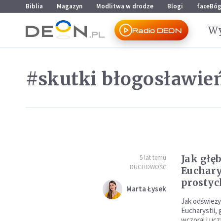
Przejdź do menu głównego
Przejdź do treści
Biblia
Magazyn
Modlitwa w drodze
Blogi
faceBó
Wy
Radio DEON
#skutki błogosławie
Jak głę
5 lat temu
DUCHOWOŚĆ
Euchary
prosty
Marta Łysek
Jak odświeży
Eucharystii, 
wczoraj i uc