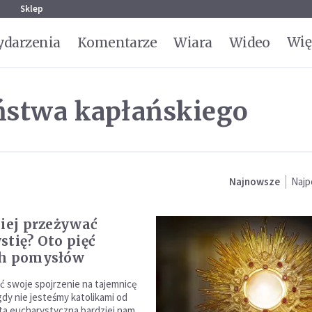
g
Sklep
Wię
darzenia
Komentarze
Wiara
Wideo
ństwa kapłańskiego
Najnowsze
Najp
biej przeżywać
stię? Oto pięć
ch pomysłów
ć swoje spojrzenie na tajemnicę
gdy nie jesteśmy katolikami od
zta eucharystyczna bardziej nam