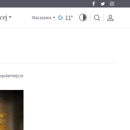
11
°
cej
Warszawa
opularniejsze