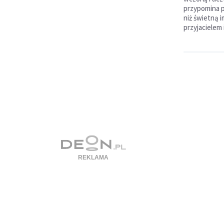
przypomina p
niż świetną 
przyjacielem