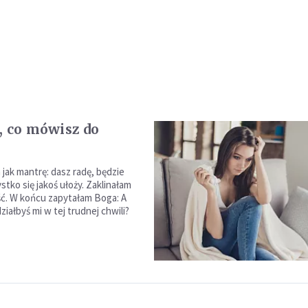
, co mówisz do
jak mantrę: dasz radę, będzie
tko się jakoś ułoży. Zaklinałam
ć. W końcu zapytałam Boga: A
iałbyś mi w tej trudnej chwili?