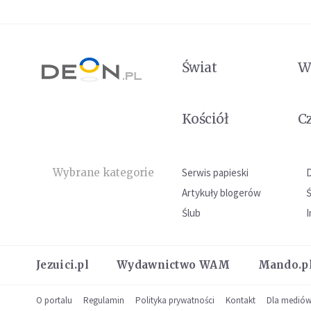
Świat
W
Kościół
C
Wybrane kategorie
Serwis papieski
Artykuły blogerów
Ślub
I
Jezuici.pl
Wydawnictwo WAM
Mando.p
O portalu
Regulamin
Polityka prywatności
Kontakt
Dla medió