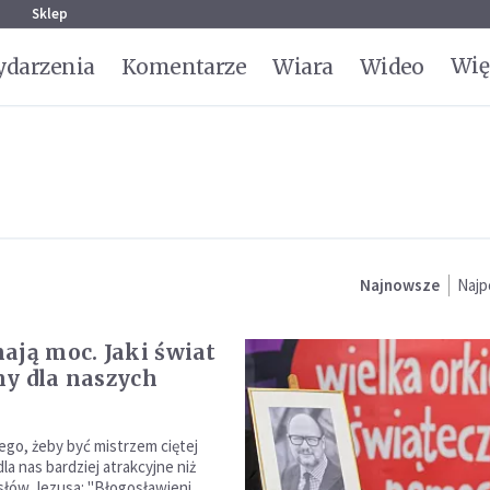
g
Sklep
Wię
darzenia
Komentarze
Wiara
Wideo
Najnowsze
Najp
ają moc. Jaki świat
y dla naszych
ego, żeby być mistrzem ciętej
dla nas bardziej atrakcyjne niż
słów Jezusa: "Błogosławieni,