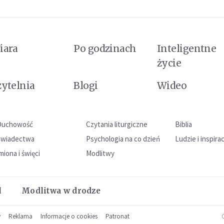
iara
Po godzinach
Inteligentne
życie
zytelnia
Blogi
Wideo
Duchowość
Czytania liturgiczne
Biblia
Świadectwa
Psychologia na co dzień
Ludzie i inspira
miona i święci
Modlitwy
l
Modlitwa w drodze
w
Reklama
Informacje o cookies
Patronat