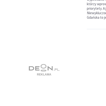
którzy wpro
priorytety. A
Niewykluczon
Gdańska to j