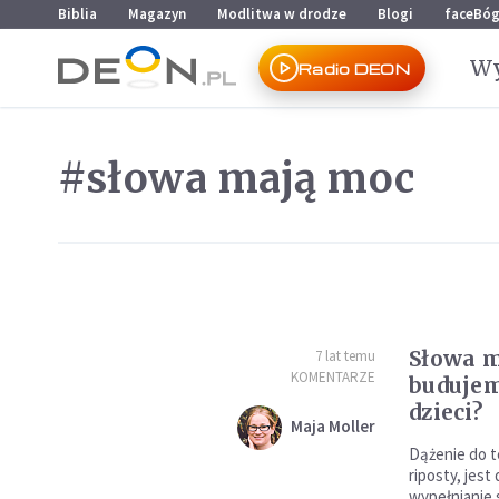
Przejdź do menu głównego
Przejdź do treści
Biblia
Magazyn
Modlitwa w drodze
Blogi
faceBó
Wy
Radio DEON
#słowa mają moc
Słowa m
7 lat temu
KOMENTARZE
budujem
dzieci?
Maja Moller
Dążenie do t
riposty, jest 
wypełnianie 