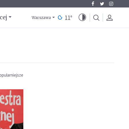
11
°
cej
Warszawa
opularniejsze