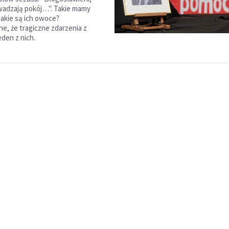
wadzają pokój…". Takie mamy
 jakie są ich owoce?
e, że tragiczne zdarzenia z
eden z nich.