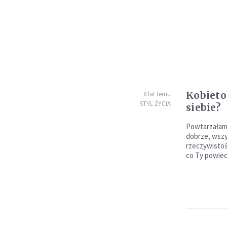
Kobieto
8 lat temu
STYL ŻYCIA
siebie?
Powtarzałam 
dobrze, wszys
rzeczywistoś
co Ty powiedz