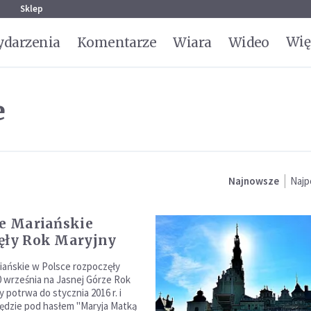
g
Sklep
Wię
darzenia
Komentarze
Wiara
Wideo
e
Najnowsze
Najp
je Mariańskie
ęły Rok Maryjny
riańskie w Polsce rozpoczęły
0 września na Jasnej Górze Rok
y potrwa do stycznia 2016 r. i
ędzie pod hasłem "Maryja Matką