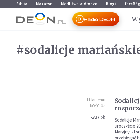
Przejdź do menu głównego
Przejdź do treści
Biblia
Magazyn
Modlitwa w drodze
Blogi
faceBó
Wy
Radio DEON
#sodalicje mariański
Sodalic
11 lat temu
KOŚCIÓŁ
rozpocz
KAI / pk
Sodalicje Ma
uroczyście 2
Maryjny, któr
przebiegać b