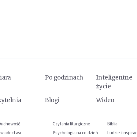
iara
Po godzinach
Inteligentne
życie
zytelnia
Blogi
Wideo
Duchowość
Czytania liturgiczne
Biblia
Świadectwa
Psychologia na co dzień
Ludzie i inspira