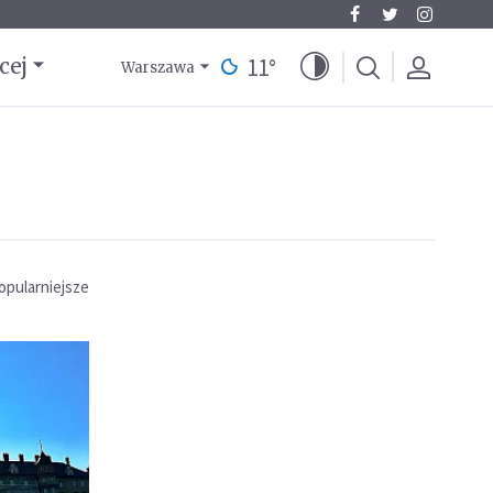
11
°
cej
Warszawa
opularniejsze