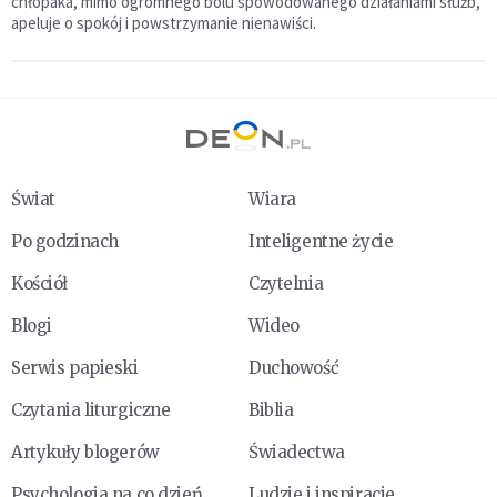
chłopaka, mimo ogromnego bólu spowodowanego działaniami służb,
apeluje o spokój i powstrzymanie nienawiści.
Świat
Wiara
Po godzinach
Inteligentne życie
Kościół
Czytelnia
Blogi
Wideo
Serwis papieski
Duchowość
Czytania liturgiczne
Biblia
Artykuły blogerów
Świadectwa
Psychologia na co dzień
Ludzie i inspiracje