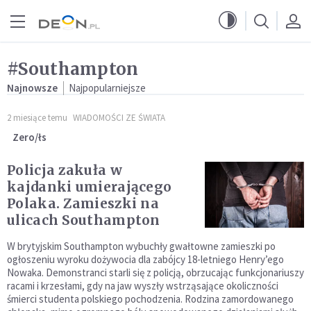
Przejdź do menu głównego
Przejdź do treści
#Southampton
Najnowsze
Najpopularniejsze
2 miesiące temu
WIADOMOŚCI ZE ŚWIATA
Zero/łs
Policja zakuła w
kajdanki umierającego
Polaka. Zamieszki na
ulicach Southampton
W brytyjskim Southampton wybuchły gwałtowne zamieszki po
ogłoszeniu wyroku dożywocia dla zabójcy 18-letniego Henry’ego
Nowaka. Demonstranci starli się z policją, obrzucając funkcjonariuszy
racami i krzesłami, gdy na jaw wyszły wstrząsające okoliczności
śmierci studenta polskiego pochodzenia. Rodzina zamordowanego