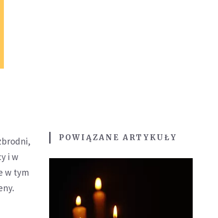
POWIĄZANE ARTYKUŁY
zbrodni,
y i w
e w tym
eny.