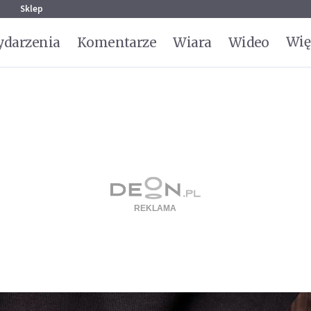
g
Sklep
Wię
darzenia
Komentarze
Wiara
Wideo