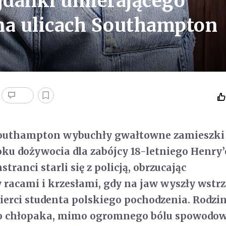
ajdanki umierającego
na ulicach Southampton
outhampton wybuchły gwałtowne zamieszki
ku dożywocia dla zabójcy 18-letniego Henry
anci starli się z policją, obrzucając
 racami i krzesłami, gdy na jaw wyszły wstrz
ierci studenta polskiego pochodzenia. Rodzi
 chłopaka, mimo ogromnego bólu spowodo