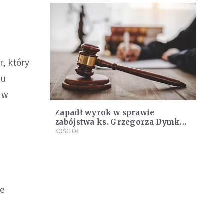
r, który
du
a w
Zapadł wyrok w sprawie
zabójstwa ks. Grzegorza Dymka.
Sąd uznał Tomasza J. za winnego
KOŚCIÓŁ
a
m
ie