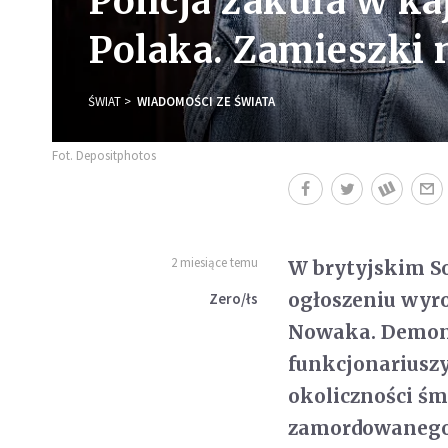
Policja zakuła w k
Polaka. Zamieszki 
ŚWIAT
WIADOMOŚCI ZE ŚWIATA
Fot. Depositphotos
2 miesiące temu
W brytyjskim S
ogłoszeniu wyro
Zero/łs
Nowaka. Demonstr
funkcjonariuszy
okoliczności śm
zamordowanego