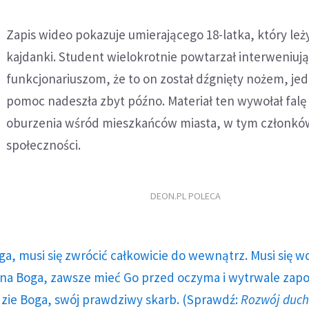
Zapis wideo pokazuje umierającego 18-latka, który leż
kajdanki. Student wielokrotnie powtarzał interweniu
funkcjonariuszom, że to on został dźgnięty nożem, je
pomoc nadeszła zbyt późno. Materiał ten wywołał falę
oburzenia wśród mieszkańców miasta, w tym członków
społeczności.
DEON.PL POLECA
ga, musi się zwrócić całkowicie do wewnątrz. Musi się w
a Boga, zawsze mieć Go przed oczyma i wytrwale zap
dzie Boga, swój prawdziwy skarb. (Sprawdź:
Rozwój duc