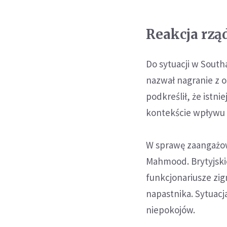
Reakcja rzą
Do sytuacji w South
nazwał nagranie z o
podkreślił, że istn
kontekście wpływu o
W sprawę zaangażow
Mahmood. Brytyjski
funkcjonariusze zi
napastnika. Sytuacj
niepokojów.