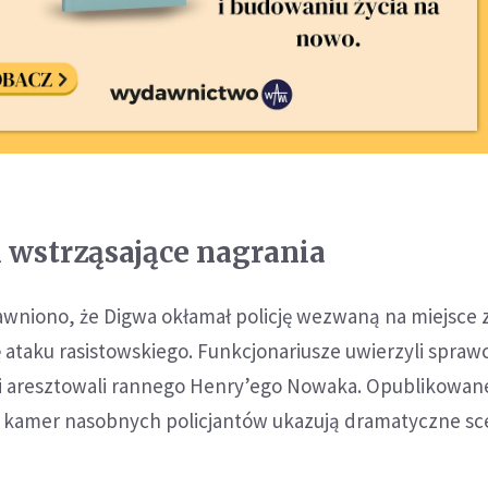
 i wstrząsające nagrania
awniono, że Digwa okłamał policję wezwaną na miejsce 
ę ataku rasistowskiego. Funkcjonariusze uwierzyli sprawc
ci aresztowali rannego Henry’ego Nowaka. Opublikowan
z kamer nasobnych policjantów ukazują dramatyczne sc