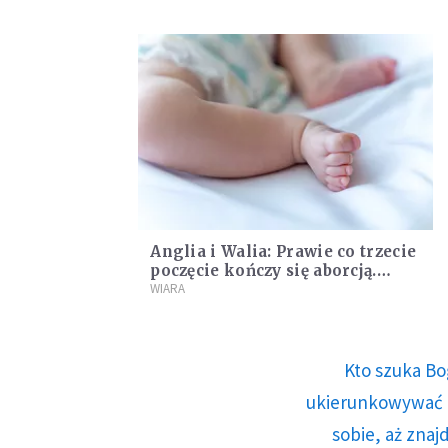
Anglia i Walia: Prawie co trzecie
poczęcie kończy się aborcją.
Biskupi mówią o "narodowej
WIARA
tragedii"
Kto szuka Bo
ukierunkowywać n
sobie, aż znaj