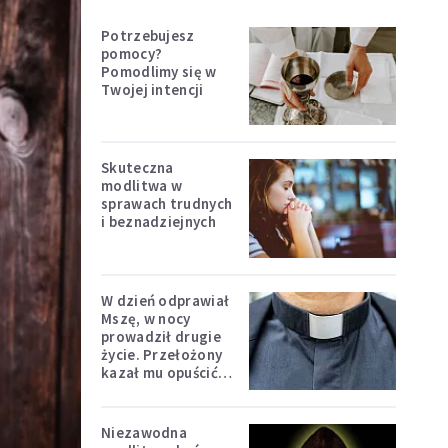
Potrzebujesz
pomocy?
Pomodlimy się w
Twojej intencji
Skuteczna
modlitwa w
sprawach trudnych
i beznadziejnych
W dzień odprawiał
Mszę, w nocy
prowadził drugie
życie. Przełożony
kazał mu opuścić
zakon
Niezawodna