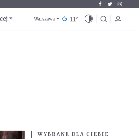
11
°
cej
Warszawa
WYBRANE DLA CIEBIE