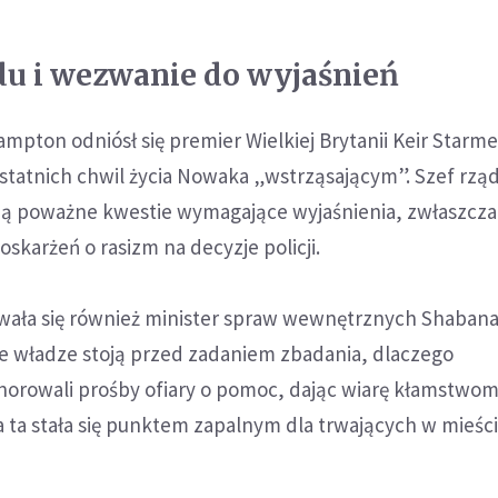
du i wezwanie do wyjaśnień
ampton odniósł się premier Wielkiej Brytanii Keir Starme
statnich chwil życia Nowaka „wstrząsającym”. Szef rzą
ieją poważne kwestie wymagające wyjaśnienia, zwłaszcz
skarżeń o rasizm na decyzje policji.
ała się również minister spraw wewnętrznych Shaban
e władze stoją przed zadaniem zbadania, dlaczego
gnorowali prośby ofiary o pomoc, dając wiarę kłamstwo
a ta stała się punktem zapalnym dla trwających w mieśc