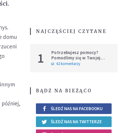
ści.
nys.
NAJCZĘŚCIEJ CZYTANE
ice domu
rzuceni
Potrzebujesz pomocy?
1
go
Pomodlimy się w Twojej
intencji
62 komentarzy
winnym
BĄDŹ NA BIEŻĄCO
 później,
ŚLEDŹ NAS NA FACEBOOKU
ŚLEDŹ NAS NA TWITTERZE