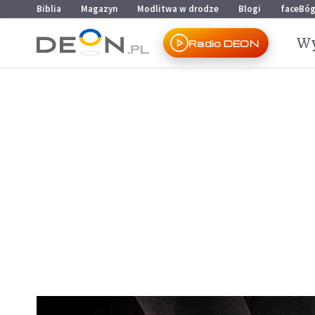
Przejdź do menu głównego
Przejdź do treści
Biblia
Magazyn
Modlitwa w drodze
Blogi
faceBó
Wy
Radio DEON