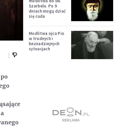
modlitwa do św.
Szarbela. Po 9
dniach mogą dziać
się cuda
Modlitwa ojca Pio
w trudnych i
beznadziejnych
sytuacjach
 po
’ego
ąsające
na
wanego