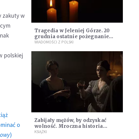
y zakuty w
jącym
Tragedia w Jeleniej Górze. 20
dnak
grudnia ostatnie pożegnanie
tragicznie zmarłej 11-letniej
WIADOMOŚCI Z POLSKI
Danusi
 polskiej
ciąż
Zabijały mężów, by odzyskać
ominać o
wolność. Mroczna historia
Fanny Lambert z Marsylii
KSIĄŻKI
howy
)