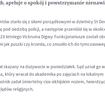
żb, apeluje o spokój i powstrzymanie nienawi
tów starło się z siłami porządkowymi w dzielnicy St De
ę pod siedzibą policji, a następnie przeniósł się w okol
23-letniego Vickruma Digwy. Funkcjonariusze zostali ob
i jak puszki czy krzesła, co zmusiło ich do tymczasowe
ał skazany na dożywocie w poniedziałek. Sąd uznał go 
a, który wracał do akademika po zajęciach na lokalnym
stnik zadał śmiertelny cios sikhijskim nożem, twierdząc
lędów religijnych.