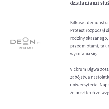
działaniami słu
Kilkuset demonstran
Protest rozpoczął si
rodziny skazanego, 
przedmiotami, takim
wycofania się.
Vickrum Digwa zost
zabójstwa nastolatk
uniwersytecie. Napa
że nosił broń ze wzg