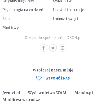
Artykuły blogerów
Świadectwa
Psychologia na co dzień
Ludzie i inspiracje
Ślub
Imiona i święci
Modlitwy
Dołącz do społeczności DEON.pl
Wspieraj naszą misję
WSPOMÓŻ NAS
Jezuici.pl
Wydawnictwo WAM
Mando.pl
Modlitwa w drodze