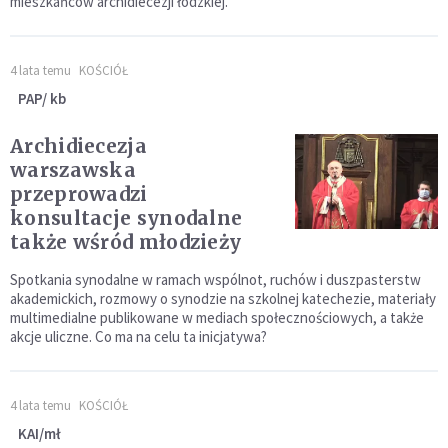
mieszkańców archidiecezji łódzkiej.
4 lata temu
KOŚCIÓŁ
PAP/ kb
Archidiecezja
warszawska
przeprowadzi
konsultacje synodalne
także wśród młodzieży
Spotkania synodalne w ramach wspólnot, ruchów i duszpasterstw
akademickich, rozmowy o synodzie na szkolnej katechezie, materiały
multimedialne publikowane w mediach społecznościowych, a także
akcje uliczne. Co ma na celu ta inicjatywa?
4 lata temu
KOŚCIÓŁ
KAI/mł