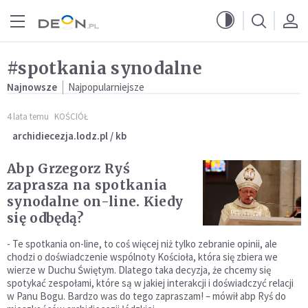
Przejdź do menu głównego
Przejdź do treści
#spotkania synodalne
Najnowsze
Najpopularniejsze
4 lata temu
KOŚCIÓŁ
archidiecezja.lodz.pl / kb
Abp Grzegorz Ryś
zaprasza na spotkania
synodalne on-line. Kiedy
się odbędą?
- Te spotkania on-line, to coś więcej niż tylko zebranie opinii, ale
chodzi o doświadczenie wspólnoty Kościoła, która się zbiera we
wierze w Duchu Świętym. Dlatego taka decyzja, że chcemy się
spotykać zespołami, które są w jakiej interakcji i doświadczyć relacji
w Panu Bogu. Bardzo was do tego zapraszam! – mówił abp Ryś do