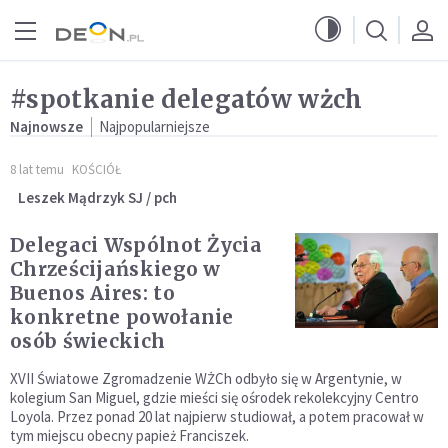
Przejdź do menu głównego
Przejdź do treści
#spotkanie delegatów wżch
Najnowsze
Najpopularniejsze
8 lat temu
KOŚCIÓŁ
Leszek Mądrzyk SJ / pch
Delegaci Wspólnot Życia
Chrześcijańskiego w
Buenos Aires: to
konkretne powołanie
osób świeckich
XVII Światowe Zgromadzenie WŻCh odbyło się w Argentynie, w
kolegium San Miguel, gdzie mieści się ośrodek rekolekcyjny Centro
Loyola. Przez ponad 20 lat najpierw studiował, a potem pracował w
tym miejscu obecny papież Franciszek.