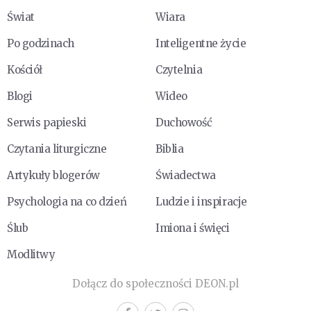
Świat
Wiara
Po godzinach
Inteligentne życie
Kościół
Czytelnia
Blogi
Wideo
Serwis papieski
Duchowość
Czytania liturgiczne
Biblia
Artykuły blogerów
Świadectwa
Psychologia na co dzień
Ludzie i inspiracje
Ślub
Imiona i święci
Modlitwy
Dołącz do społeczności DEON.pl