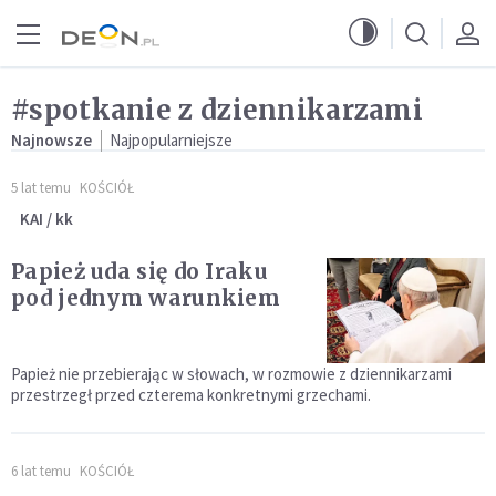
Przejdź do menu głównego
Przejdź do treści
#spotkanie z dziennikarzami
Najnowsze
Najpopularniejsze
5 lat temu
KOŚCIÓŁ
KAI / kk
Papież uda się do Iraku
pod jednym warunkiem
Papież nie przebierając w słowach, w rozmowie z dziennikarzami
przestrzegł przed czterema konkretnymi grzechami.
6 lat temu
KOŚCIÓŁ