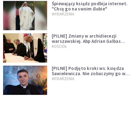
Śpiewający ksiądz podbija internet.
"Chcę go na swoim ślubie"
WYDARZENIA
[PILNE] Zmiany w archidiecezji
warszawskiej. Abp Adrian Galbas
wręczył dekrety nowym proboszczom
KOŚCIÓŁ
[PILNE] Podjęto kroki ws. księdza
Sawielewicza. Nie zobaczymy go w
mediach
WYDARZENIA