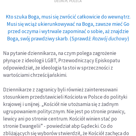
DEON.PL POLECA
Kto szuka Boga, musi się zwrócić całkowicie do wewnątrz.
Musi się wciąż ukierunkowywać na Boga, zawsze mieć Go
przed oczyma i wytrwale zapominać o sobie, aż znajdzie
Boga, swój prawdziwy skarb. (Sprawdź:
Rozwój duchowy
)
Na pytanie dziennikarza, na czym polega zagrożenie
płynące z ideologii LGBT, Przewodniczący Episkopatu
odpowiedział, że ideologia ta stoi w sprzeczności z
wartościami chrześcijańskimi.
Dziennikarze z zagranicy byli również zainteresowani
stosunkiem przedstawicieli Kościoła w Polsce do polityki
krajowej i unijnej. „Kościół nie utożsamia się z żadnym
ugrupowaniem politycznym. Nie jest po stronie prawicy,
lewicy ani po stronie centrum. Kościół winien stać po
stronie Ewangelii” - powiedział abp Gądecki. Co do
zbliżających się wyborów stwierdził, że Kościół zachęca do