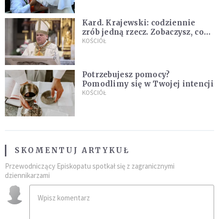
Kard. Krajewski: codziennie
zrób jedną rzecz. Zobaczysz, co
stanie się z twoim życiem
KOŚCIÓŁ
Potrzebujesz pomocy?
Pomodlimy się w Twojej intencji
KOŚCIÓŁ
SKOMENTUJ ARTYKUŁ
Przewodniczący Episkopatu spotkał się z zagranicznymi
dziennikarzami