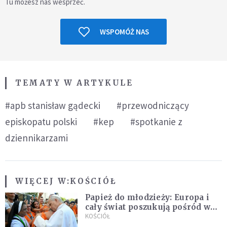
Tu możesz nas wesprzeć.
WSPOMÓŻ NAS
TEMATY W ARTYKULE
#apb stanisław gądecki
#przewodniczący
episkopatu polski
#kep
#spotkanie z
dziennikarzami
WIĘCEJ W:
KOŚCIÓŁ
Papież do młodzieży: Europa i
cały świat poszukują pośród was
nowych świętych
KOŚCIÓŁ