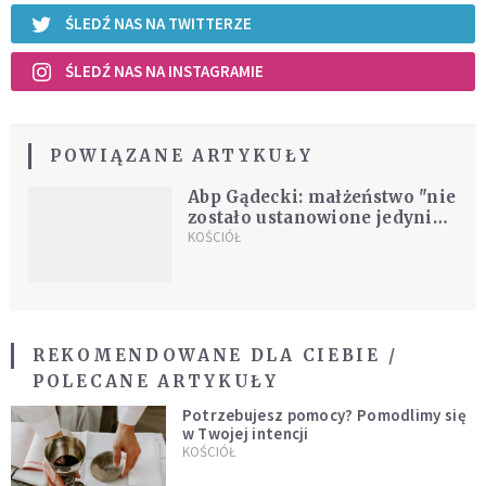
ŚLEDŹ NAS NA TWITTERZE
ŚLEDŹ NAS NA INSTAGRAMIE
POWIĄZANE ARTYKUŁY
Abp Gądecki: małżeństwo "nie
zostało ustanowione jedynie
w celu zrodzenia dzieci"
KOŚCIÓŁ
REKOMENDOWANE DLA CIEBIE /
POLECANE ARTYKUŁY
Potrzebujesz pomocy? Pomodlimy się
w Twojej intencji
KOŚCIÓŁ