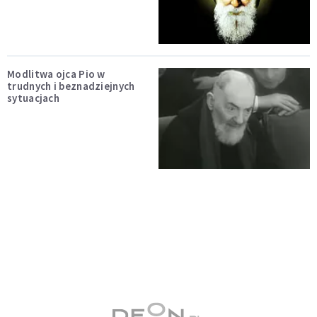
Modlitwa ojca Pio w
trudnych i beznadziejnych
sytuacjach