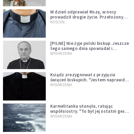
W dzień odprawiał Mszę, w nocy
prowadził drugie życie. Przełożony
kazał mu opuścić zakon
KOŚCIÓŁ
[PILNE] Nie żyje polski biskup. Jeszcze
tego samego dnia spowiadał i
sprawował Mszę świętą
WYDARZENIA
Ksiądz zrezygnował z przyjęcia
święceń biskupich. "Jestem naprawdę
niegodny"
WYDARZENIA
Karmelitanka utonęła, ratując
współsiostry. "To był jej ostatni gest
miłości"
WYDARZENIA