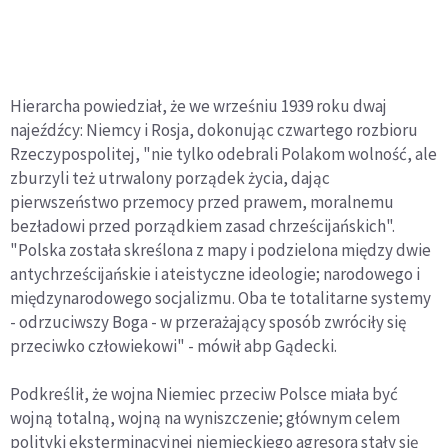
Hierarcha powiedział, że we wrześniu 1939 roku dwaj
najeźdźcy: Niemcy i Rosja, dokonując czwartego rozbioru
Rzeczypospolitej, "nie tylko odebrali Polakom wolność, ale
zburzyli też utrwalony porządek życia, dając
pierwszeństwo przemocy przed prawem, moralnemu
bezładowi przed porządkiem zasad chrześcijańskich".
"Polska została skreślona z mapy i podzielona między dwie
antychrześcijańskie i ateistyczne ideologie; narodowego i
międzynarodowego socjalizmu. Oba te totalitarne systemy
- odrzuciwszy Boga - w przerażający sposób zwróciły się
przeciwko człowiekowi" - mówił abp Gądecki.
Podkreślił, że wojna Niemiec przeciw Polsce miała być
wojną totalną, wojną na wyniszczenie; głównym celem
polityki eksterminacyjnej niemieckiego agresora stały się