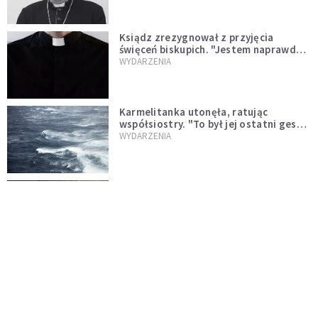
Ksiądz zrezygnował z przyjęcia
święceń biskupich. "Jestem naprawdę
niegodny"
WYDARZENIA
Karmelitanka utonęła, ratując
współsiostry. "To był jej ostatni gest
miłości"
WYDARZENIA
Śpiewający ksiądz podbija internet.
"Chcę go na swoim ślubie"
WYDARZENIA
[PILNE] Zmiany w archidiecezji
warszawskiej. Abp Adrian Galbas
wręczył dekrety nowym proboszczom
KOŚCIÓŁ