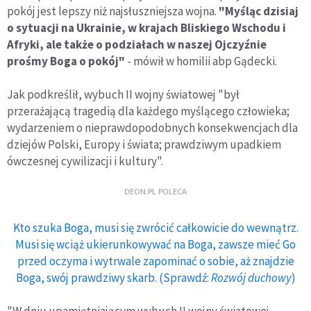
pokój jest lepszy niż najsłuszniejsza wojna.
"Myśląc dzisiaj
o sytuacji na Ukrainie, w krajach Bliskiego Wschodu i
Afryki, ale także o podziałach w naszej Ojczyźnie
prośmy Boga o pokój"
- mówił w homilii abp Gądecki.
Jak podkreślił, wybuch II wojny światowej "był
przerażającą tragedią dla każdego myślącego człowieka;
wydarzeniem o nieprawdopodobnych konsekwencjach dla
dziejów Polski, Europy i świata; prawdziwym upadkiem
ówczesnej cywilizacji i kultury".
DEON.PL POLECA
Kto szuka Boga, musi się zwrócić całkowicie do wewnątrz.
Musi się wciąż ukierunkowywać na Boga, zawsze mieć Go
przed oczyma i wytrwale zapominać o sobie, aż znajdzie
Boga, swój prawdziwy skarb. (Sprawdź:
Rozwój duchowy
)