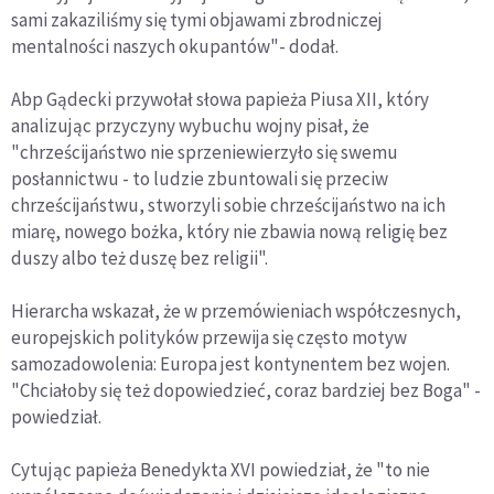
sami zakaziliśmy się tymi objawami zbrodniczej
mentalności naszych okupantów"- dodał.
Abp Gądecki przywołał słowa papieża Piusa XII, który
analizując przyczyny wybuchu wojny pisał, że
"chrześcijaństwo nie sprzeniewierzyło się swemu
posłannictwu - to ludzie zbuntowali się przeciw
chrześcijaństwu, stworzyli sobie chrześcijaństwo na ich
miarę, nowego bożka, który nie zbawia nową religię bez
duszy albo też duszę bez religii".
Hierarcha wskazał, że w przemówieniach współczesnych,
europejskich polityków przewija się często motyw
samozadowolenia: Europa jest kontynentem bez wojen.
"Chciałoby się też dopowiedzieć, coraz bardziej bez Boga" -
powiedział.
Cytując papieża Benedykta XVI powiedział, że "to nie