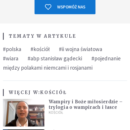
WSPOMÓŻ NAS
TEMATY W ARTYKULE
#polska
#kościół
#ii wojna światowa
#wiara
#abp stanisław gądecki
#pojednanie
między polakami niemcami i rosjanami
WIĘCEJ W:
KOŚCIÓŁ
Wampiry i Boże miłosierdzie –
trylogia o wampirach i łasce
KOŚCIÓŁ