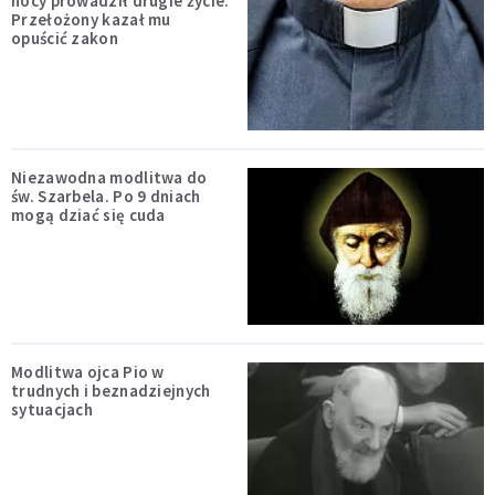
nocy prowadził drugie życie.
Przełożony kazał mu
opuścić zakon
Niezawodna modlitwa do
św. Szarbela. Po 9 dniach
mogą dziać się cuda
Modlitwa ojca Pio w
trudnych i beznadziejnych
sytuacjach