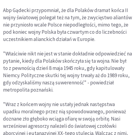
Abp Gądecki przypomniał, że dla Polaków dramat końca II
wojny światowej polegał też na tym, że zwycięstwo aliantów
nie przyniosło wcale Polsce niepodległości, mimo tego, że
pod koniec wojny Polska była czwartym co do liczebności
uczestnikiem alianckich działań w Europie.
"Właściwie nikt nie jest w stanie dokładnie odpowiedzieć na
pytanie, kiedy dla Polaków skończyła się ta wojna. Nie był
to z pewnością dzień 8 maja 1945 roku, gdy kapitulowały
Niemcy. Polityczne skutki tej wojny trwały aż do 1989 roku,
gdy odzyskaliśmy naszą suwerenność" - powiedział
metropolita poznański.
"Wraz z końcem wojny nie ustały jednak następstwa
upadku moralnego przez nią spowodowanego, ponieważ
doznane zło głęboko wciąga ofiarę w swoją orbitę. Nasi
wrześniowi agresorzy należeli do światowej czołówki
aborcyjnej i eutanazyjnej XX-tego stulecia. Walcząc z nimi,