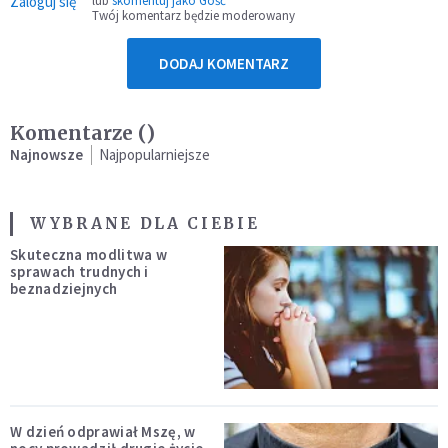
Zaloguj się
lub
skomentuj jako Gość
Twój komentarz będzie moderowany
DODAJ KOMENTARZ
Komentarze (
)
Najnowsze
Najpopularniejsze
WYBRANE DLA CIEBIE
Skuteczna modlitwa w
sprawach trudnych i
beznadziejnych
W dzień odprawiał Mszę, w