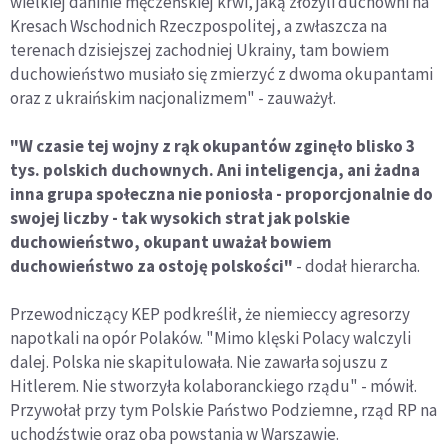
wielkiej daninie męczeńskiej krwi, jaką złożyli duchowni na
Kresach Wschodnich Rzeczpospolitej, a zwłaszcza na
terenach dzisiejszej zachodniej Ukrainy, tam bowiem
duchowieństwo musiało się zmierzyć z dwoma okupantami
oraz z ukraińskim nacjonalizmem" - zauważył.
"W czasie tej wojny z rąk okupantów zginęło blisko 3
tys. polskich duchownych. Ani inteligencja, ani żadna
inna grupa społeczna nie poniosła - proporcjonalnie do
swojej liczby - tak wysokich strat jak polskie
duchowieństwo, okupant uważał bowiem
duchowieństwo za ostoję polskości"
- dodał hierarcha.
Przewodniczący KEP podkreślił, że niemieccy agresorzy
napotkali na opór Polaków. "Mimo klęski Polacy walczyli
dalej. Polska nie skapitulowała. Nie zawarła sojuszu z
Hitlerem. Nie stworzyła kolaboranckiego rządu" - mówił.
Przywołał przy tym Polskie Państwo Podziemne, rząd RP na
uchodźstwie oraz oba powstania w Warszawie.