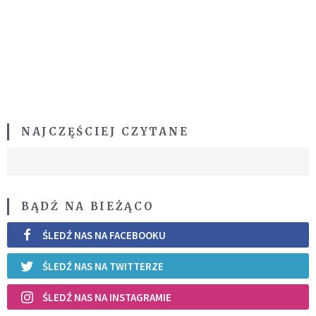
NAJCZĘŚCIEJ CZYTANE
BĄDŹ NA BIEŻĄCO
ŚLEDŹ NAS NA FACEBOOKU
ŚLEDŹ NAS NA TWITTERZE
ŚLEDŹ NAS NA INSTAGRAMIE