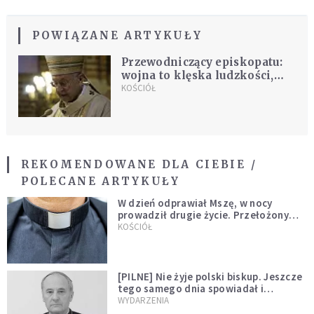
POWIĄZANE ARTYKUŁY
Przewodniczący episkopatu:
wojna to klęska ludzkości,
która odrzuciła Boga
KOŚCIÓŁ
REKOMENDOWANE DLA CIEBIE /
POLECANE ARTYKUŁY
W dzień odprawiał Mszę, w nocy
prowadził drugie życie. Przełożony
kazał mu opuścić zakon
KOŚCIÓŁ
[PILNE] Nie żyje polski biskup. Jeszcze
tego samego dnia spowiadał i
sprawował Mszę świętą
WYDARZENIA