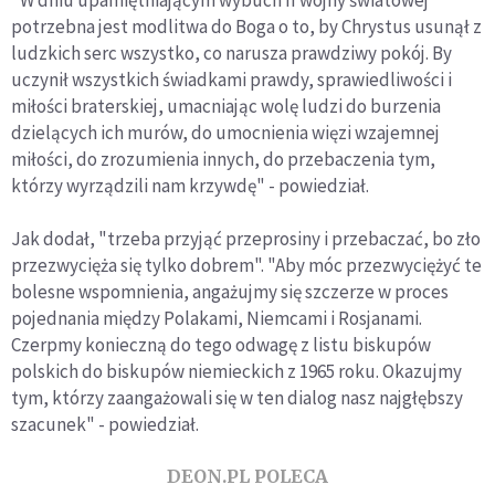
"W dniu upamiętniającym wybuch II wojny światowej
potrzebna jest modlitwa do Boga o to, by Chrystus usunął z
ludzkich serc wszystko, co narusza prawdziwy pokój. By
uczynił wszystkich świadkami prawdy, sprawiedliwości i
miłości braterskiej, umacniając wolę ludzi do burzenia
dzielących ich murów, do umocnienia więzi wzajemnej
miłości, do zrozumienia innych, do przebaczenia tym,
którzy wyrządzili nam krzywdę" - powiedział.
Jak dodał, "trzeba przyjąć przeprosiny i przebaczać, bo zło
przezwycięża się tylko dobrem". "Aby móc przezwyciężyć te
bolesne wspomnienia, angażujmy się szczerze w proces
pojednania między Polakami, Niemcami i Rosjanami.
Czerpmy konieczną do tego odwagę z listu biskupów
polskich do biskupów niemieckich z 1965 roku. Okazujmy
tym, którzy zaangażowali się w ten dialog nasz najgłębszy
szacunek" - powiedział.
DEON.PL POLECA