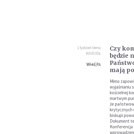
Czy kom
1 tydzień temu
KOŚCIÓŁ
będzie 
Państwo
Wieź/łs
mają po
Mimo zapowie
wyjaśnianiu 
kościelnej k
martwym punk
że państwowe
krytycznych 
biskupi powoł
Dokument ten
Konferencja 
wprowadzeni