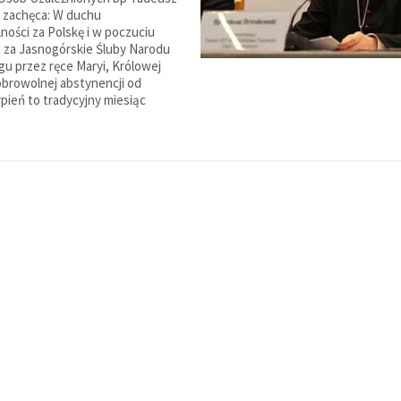
 zachęca: W duchu
ności za Polskę i w poczuciu
 za Jasnogórskie Śluby Narodu
gu przez ręce Maryi, Królowej
dobrowolnej abstynencji od
rpień to tradycyjny miesiąc