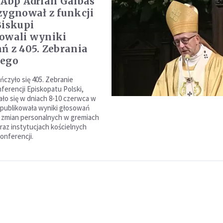
 Abp Adrian Galbas
zygnował z funkcji
Biskupi
owali wyniki
ń z 405. Zebrania
nego
ńczyło się 405. Zebranie
ferencji Episkopatu Polski,
ło się w dniach 8-10 czerwca w
publikowała wyniki głosowań
 zmian personalnych w gremiach
raz instytucjach kościelnych
onferencji.