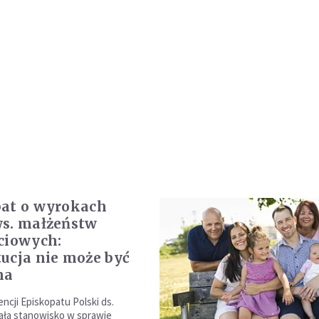
at o wyrokach
s. małżeństw
ciowych:
ucja nie może być
na
ncji Episkopatu Polski ds.
ała stanowisko w sprawie