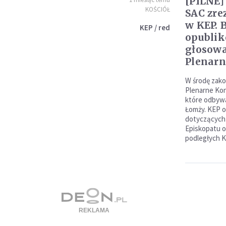
[PILNE]
KOŚCIÓŁ
SAC zre
w KEP. 
KEP / red
opublik
głosowa
Plenar
W środę zako
Plenarne Kon
które odbywa
Łomży. KEP o
dotyczących
Episkopatu o
podległych K