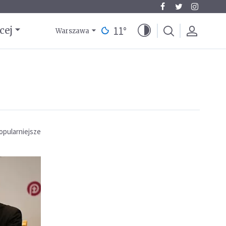
11
°
cej
Warszawa
opularniejsze