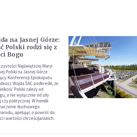
da na Jasnej Górze:
 Polski rodzi się z
ci Bogu
zystości Najświętszej Maryi
ej Polski na Jasnej Górze
ący Konferencji Episkopatu
adeusz Wojda SAC podkreślił, że
elkość Polski zależy od
u, a nie wyłącznie od siły
czy politycznej. W homilii
znaczenie duchowego
narodu, apelując o powrót do
ci i wartości chrześcijańskich.