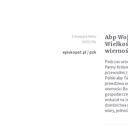
Abp Woj
3 miesiące temu
KOŚCIÓŁ
Wielkość
wiernoś
episkopat.pl / pzk
Podczas uroc
Panny Królow
przewodnicz
Polski abp T
prawdziwa wi
wierności Bog
gospodarczej 
wskazał na 
dziedzictwa 
wiary, jednoś