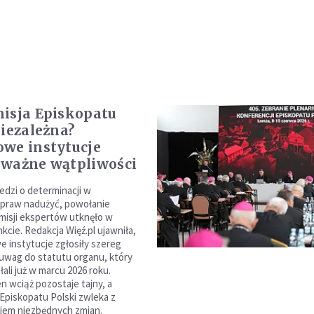
isja Episkopatu
niezależna?
we instytucje
ważne wątpliwości
dzi o determinacji w
spraw nadużyć, powołanie
omisji ekspertów utknęło w
cie. Redakcja Więź.pl ujawniła,
 instytucje zgłosiły szereg
uwag do statutu organu, który
ali już w marcu 2026 roku.
 wciąż pozostaje tajny, a
Episkopatu Polski zwleka z
em niezbędnych zmian.