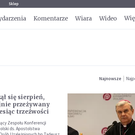
g
Sklep
Wię
darzenia
Komentarze
Wiara
Wideo
Najnowsze
Najp
ł się sierpień,
jnie przeżywany
esiąc trzeźwości
ący Zespołu Konferencji
olski ds. Apostolstwa
 Osób Uzależnionych bp Tadeusz