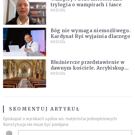
trylogia o wampirach i łasce
KOŚCIÓŁ
Bóg nie wymaga niemożliwego.
Kardynał Ryś wyjaśnia dlaczego
KOŚCIÓŁ
Bluźniercze przedstawienie w
dawnym kościele. Arcybiskup
stanowczo reaguje
KOŚCIÓŁ
SKOMENTUJ ARTYKUŁ
Episkopat o wyrokach sądów ws. małżeństw jednopłciowych:
Konstytucja nie może być pomijana