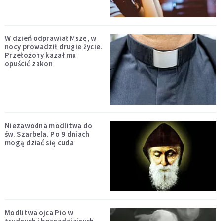
W dzień odprawiał Mszę, w
nocy prowadził drugie życie.
Przełożony kazał mu
opuścić zakon
Niezawodna modlitwa do
św. Szarbela. Po 9 dniach
mogą dziać się cuda
Modlitwa ojca Pio w
trudnych i beznadziejnych