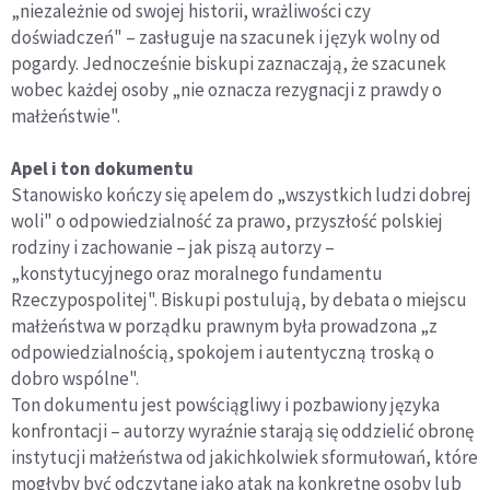
„niezależnie od swojej historii, wrażliwości czy
doświadczeń" – zasługuje na szacunek i język wolny od
pogardy. Jednocześnie biskupi zaznaczają, że szacunek
wobec każdej osoby „nie oznacza rezygnacji z prawdy o
małżeństwie".
Apel i ton dokumentu
Stanowisko kończy się apelem do „wszystkich ludzi dobrej
woli" o odpowiedzialność za prawo, przyszłość polskiej
rodziny i zachowanie – jak piszą autorzy –
„konstytucyjnego oraz moralnego fundamentu
Rzeczypospolitej". Biskupi postulują, by debata o miejscu
małżeństwa w porządku prawnym była prowadzona „z
odpowiedzialnością, spokojem i autentyczną troską o
dobro wspólne".
Ton dokumentu jest powściągliwy i pozbawiony języka
konfrontacji – autorzy wyraźnie starają się oddzielić obronę
instytucji małżeństwa od jakichkolwiek sformułowań, które
mogłyby być odczytane jako atak na konkretne osoby lub