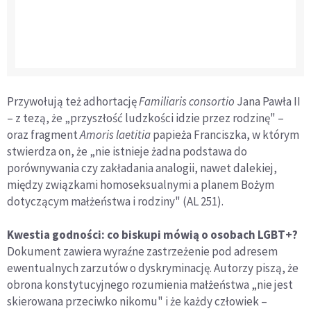
Przywołują też adhortację
Familiaris consortio
Jana Pawła II
– z tezą, że „przyszłość ludzkości idzie przez rodzinę" –
oraz fragment
Amoris laetitia
papieża Franciszka, w którym
stwierdza on, że „nie istnieje żadna podstawa do
porównywania czy zakładania analogii, nawet dalekiej,
między związkami homoseksualnymi a planem Bożym
dotyczącym małżeństwa i rodziny" (AL 251).
Kwestia godności: co biskupi mówią o osobach LGBT+?
Dokument zawiera wyraźne zastrzeżenie pod adresem
ewentualnych zarzutów o dyskryminację. Autorzy piszą, że
obrona konstytucyjnego rozumienia małżeństwa „nie jest
skierowana przeciwko nikomu" i że każdy człowiek –