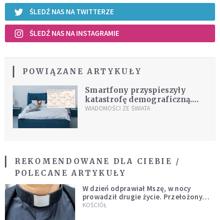
ŚLEDŹ NAS NA TWITTERZE
ŚLEDŹ NAS NA INSTAGRAMIE
POWIĄZANE ARTYKUŁY
Smartfony przyspieszyły
katastrofę demograficzną.
Nowe badania pokazują
WIADOMOŚCI ZE ŚWIATA
dramatyczny trend
REKOMENDOWANE DLA CIEBIE /
POLECANE ARTYKUŁY
W dzień odprawiał Mszę, w nocy
prowadził drugie życie. Przełożony
kazał mu opuścić zakon
KOŚCIÓŁ