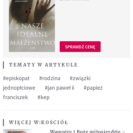
SPRAWDŹ CENĘ
TEMATY W ARTYKULE
#episkopat
#rodzina
#związki
jednopłciowe
#jan paweł ii
#papież
franciszek
#kep
WIĘCEJ W:
KOŚCIÓŁ
Wampiry i Boże miłosierdzie –