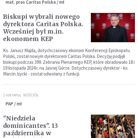
mat. pras Caritas Polska / mł
Biskupi wybrali nowego
dyrektora Caritas Polska.
Wcześniej był m.in.
ekonomem KEP
Ks. Janusz Majda, dotychczasowy ekonom Konferencji Episkopatu
Polski, został nowym dyrektorem Caritas Polska. Decyzję podjęli
biskupi podczas 399. Zebrania Plenarnego KEP, które obradowało 18 i
19 listopada 2024 r. na Jasnej Górze. Dotychczasowy dyrektor - ks.
Marcin Iżycki - został odwołany z funkcji.
1 rok temu
KOŚCIÓŁ
PAP / mł
"Niedziela
dominicantes". 13
października w