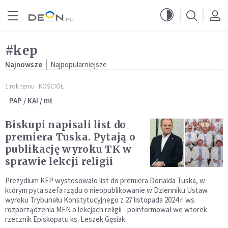
Przejdź do menu głównego
Przejdź do treści
#kep
Najnowsze
Najpopularniejsze
1 rok temu
KOŚCIÓŁ
PAP / KAI / mł
Biskupi napisali list do
premiera Tuska. Pytają o
publikację wyroku TK w
sprawie lekcji religii
Prezydium KEP wystosowało list do premiera Donalda Tuska, w
którym pyta szefa rządu o nieopublikowanie w Dzienniku Ustaw
wyroku Trybunału Konstytucyjnego z 27 listopada 2024 r. ws.
rozporządzenia MEN o lekcjach religii - poinformował we wtorek
rzecznik Episkopatu ks. Leszek Gęsiak.