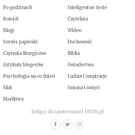
Po godzinach
Inteligentne życie
Kościół
Czytelnia
Blogi
Wideo
Serwis papieski
Duchowość
Czytania liturgiczne
Biblia
Artykuły blogerów
Świadectwa
Psychologia na co dzień
Ludzie i inspiracje
Ślub
Imiona i święci
Modlitwy
Dołącz do społeczności DEON.pl