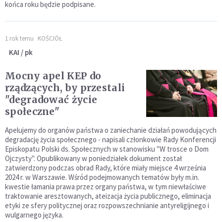
końca roku będzie podpisane.
1 rok temu
KOŚCIÓŁ
KAI / pk
Mocny apel KEP do
rządzących, by przestali
"degradować życie
społeczne"
Apelujemy do organów państwa o zaniechanie działań powodujących
degradację życia społecznego - napisali członkowie Rady Konferencji
Episkopatu Polski ds. Społecznych w stanowisku "W trosce o Dom
Ojczysty". Opublikowany w poniedziałek dokument został
zatwierdzony podczas obrad Rady, które miały miejsce 4 września
2024 r. w Warszawie. Wśród podejmowanych tematów były m.in.
kwestie łamania prawa przez organy państwa, w tym niewłaściwe
traktowanie aresztowanych, ateizacja życia publicznego, eliminacja
etyki ze sfery politycznej oraz rozpowszechnianie antyreligijnego i
wulgarnego języka.