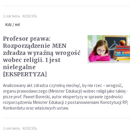
1 rok temu
KOŚCIÓŁ
KAI / mł
Profesor prawa:
Rozporządzenie MEN
zdradza wyraźną wrogość
wobec religii. I jest
nielegalne
[EKSPERTYZA]
Analizowany akt zdradza czytelną niechęć, by nie rzec – wrogość,
organu prawodawczego (Minister Edukacji) wobec religii jako takiej -
pisze prof. Paweł Borecki, autor ekspertyzy w sprawie zgodności
rozporządzenia Minister Edukacji z postanowieniami Konstytucji RP,
Konkordatu oraz właściwych ustaw.
1 rok temu
KOŚCIÓŁ