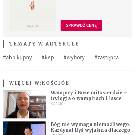
SPRAWDŹ CENĘ
TEMATY W ARTYKULE
#abp kupny
#kep
#wybory
#zastępca
WIĘCEJ W:
KOŚCIÓŁ
Wampiry i Boże miłosierdzie –
trylogia o wampirach i łasce
KOŚCIÓŁ
Bóg nie wymaga niemożliwego.
Kardynał Ryś wyjaśnia dlaczego