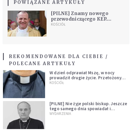
POWIĄZANE ARTYKUŁY
[PILNE] Znamy nowego
przewodniczącego KEP.
Episkopat właśnie go ogłosił
KOŚCIÓŁ
REKOMENDOWANE DLA CIEBIE /
POLECANE ARTYKUŁY
W dzień odprawiał Mszę, w nocy
prowadził drugie życie. Przełożony
kazał mu opuścić zakon
KOŚCIÓŁ
[PILNE] Nie żyje polski biskup. Jeszcze
tego samego dnia spowiadał i
sprawował Mszę świętą
WYDARZENIA