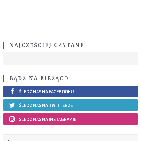
NAJCZĘŚCIEJ CZYTANE
BĄDŹ NA BIEŻĄCO
ŚLEDŹ NAS NA FACEBOOKU
ŚLEDŹ NAS NA TWITTERZE
ŚLEDŹ NAS NA INSTAGRAMIE