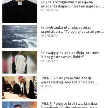
Ksiądz zrezygnował z przyjęcia
święceń biskupich. "Jestem naprawdę
niegodny"
WYDARZENIA
Karmelitanka utonęła, ratując
współsiostry. "To był jej ostatni gest
miłości"
WYDARZENIA
Śpiewający ksiądz podbija internet.
"Chcę go na swoim ślubie"
WYDARZENIA
[PILNE] Zmiany w archidiecezji
warszawskiej. Abp Adrian Galbas
wręczył dekrety nowym proboszczom
KOŚCIÓŁ
[PILNE] Podjęto kroki ws. księdza
Sawielewicza. Nie zobaczymy go w