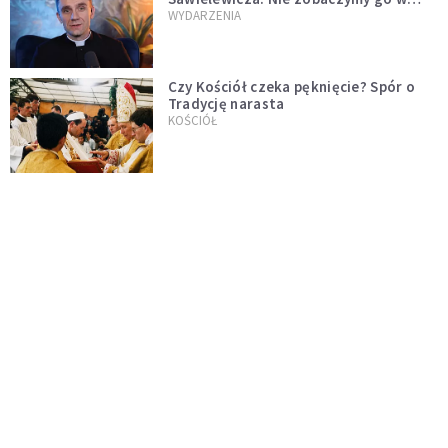
mediach
WYDARZENIA
Czy Kościół czeka pęknięcie? Spór o
Tradycję narasta
KOŚCIÓŁ