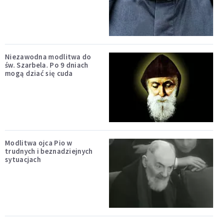
Niezawodna modlitwa do
św. Szarbela. Po 9 dniach
mogą dziać się cuda
Modlitwa ojca Pio w
trudnych i beznadziejnych
sytuacjach