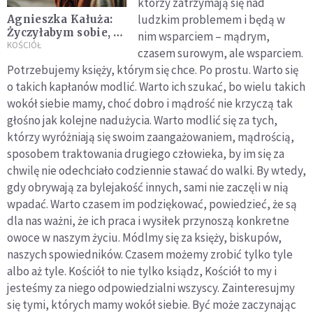
którzy zatrzymają się nad
ludzkim problemem i będą w
Agnieszka Kałuża:
Życzyłabym sobie, by
nim wsparciem – mądrym,
duszpasterze i
KOŚCIÓŁ
czasem surowym, ale wsparciem.
biskupi byli bardziej
Potrzebujemy księży, którym się chce. Po prostu. Warto się
wyczuleni na głos
o takich kapłanów modlić. Warto ich szukać, bo wielu takich
kobiet i świecką
intuicję [ROZMOWA]
wokół siebie mamy, choć dobro i mądrość nie krzyczą tak
głośno jak kolejne nadużycia. Warto modlić się za tych,
którzy wyróżniają się swoim zaangażowaniem, mądrością,
sposobem traktowania drugiego człowieka, by im się za
chwilę nie odechciało codziennie stawać do walki. By wtedy,
gdy obrywają za bylejakość innych, sami nie zaczęli w nią
wpadać. Warto czasem im podziękować, powiedzieć, że są
dla nas ważni, że ich praca i wysiłek przynoszą konkretne
owoce w naszym życiu. Módlmy się za księży, biskupów,
naszych spowiedników. Czasem możemy zrobić tylko tyle
albo aż tyle. Kościół to nie tylko ksiądz, Kościół to my i
jesteśmy za niego odpowiedzialni wszyscy. Zainteresujmy
się tymi, których mamy wokół siebie. Być może zaczynając