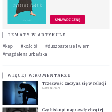
SPRAWDŹ CENĘ
TEMATY W ARTYKULE
#kep
#kościół
#duszpasterze i wierni
#magdalena urbańska
WIĘCEJ W:
KOMENTARZE
Trzeźwość zaczyna się w relacji
KOMENTARZE
Czy biskupi naprawdę chcą tej