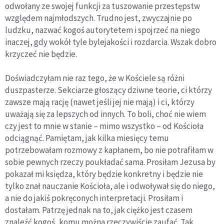
odwołany ze swojej funkcji za tuszowanie przestępstw
względem najmłodszych. Trudno jest, zwyczajnie po
ludzku, nazwać kogoś autorytetem i spojrzeć na niego
inaczej, gdy wokół tyle bylejakości i rozdarcia. Wszak dobro
krzyczeć nie będzie.
Doświadczyłam nie raz tego, że w Kościele są różni
duszpasterze. Sekciarze głoszący dziwne teorie, ci którzy
zawsze mają rację (nawet jeśli jej nie mają) i ci, którzy
uważają się za lepszych od innych. To boli, choć nie wiem
czy jest to mnie w stanie – mimo wszystko – od Kościoła
odciągnąć. Pamiętam, jak kilka miesięcy temu
potrzebowałam rozmowy z kapłanem, bo nie potrafiłam w
sobie pewnych rzeczy poukładać sama. Prosiłam Jezusa by
pokazał mi księdza, który będzie konkretny i będzie nie
tylko znał nauczanie Kościoła, ale i odwoływał się do niego,
a nie do jakiś pokręconych interpretacji. Prosiłam i
dostałam. Patrzę jednak na to, jak ciężko jest czasem
znaleźć kogoś, komu można rzeczywiście zaufać. Tak,