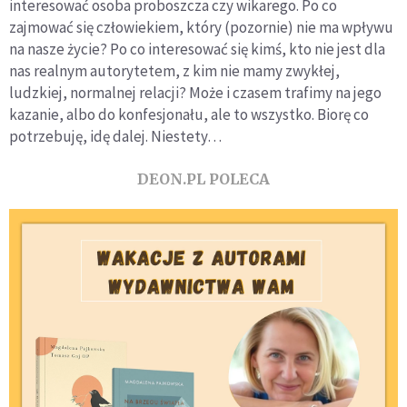
interesować osoba proboszcza czy wikarego. Po co
działa KEP
zajmować się człowiekiem, który (pozornie) nie ma wpływu
na nasze życie? Po co interesować się kimś, kto nie jest dla
nas realnym autorytetem, z kim nie mamy zwykłej,
ludzkiej, normalnej relacji? Może i czasem trafimy na jego
kazanie, albo do konfesjonału, ale to wszystko. Biorę co
potrzebuję, idę dalej. Niestety…
DEON.PL POLECA