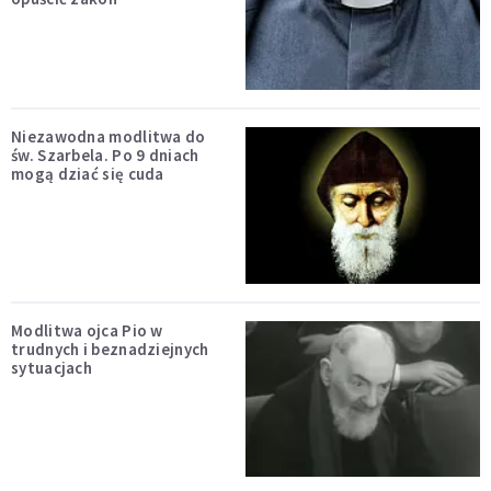
Niezawodna modlitwa do
św. Szarbela. Po 9 dniach
mogą dziać się cuda
Modlitwa ojca Pio w
trudnych i beznadziejnych
sytuacjach