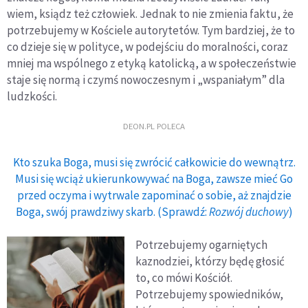
wiem, ksiądz też człowiek. Jednak to nie zmienia faktu, że
potrzebujemy w Kościele autorytetów. Tym bardziej, że to
co dzieje się w polityce, w podejściu do moralności, coraz
mniej ma wspólnego z etyką katolicką, a w społeczeństwie
staje się normą i czymś nowoczesnym i „wspaniałym” dla
ludzkości.
DEON.PL POLECA
Kto szuka Boga, musi się zwrócić całkowicie do wewnątrz.
Musi się wciąż ukierunkowywać na Boga, zawsze mieć Go
przed oczyma i wytrwale zapominać o sobie, aż znajdzie
Boga, swój prawdziwy skarb. (Sprawdź:
Rozwój duchowy
)
Potrzebujemy ogarniętych
kaznodziei, którzy będę głosić
to, co mówi Kościół.
Potrzebujemy spowiedników,