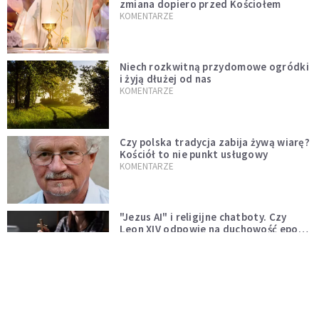
zmiana dopiero przed Kościołem
KOMENTARZE
Niech rozkwitną przydomowe ogródki
i żyją dłużej od nas
KOMENTARZE
Czy polska tradycja zabija żywą wiarę?
Kościół to nie punkt usługowy
KOMENTARZE
"Jezus AI" i religijne chatboty. Czy
Leon XIV odpowie na duchowość epoki
sztucznej inteligencji?
KOMENTARZE
AI wyręcza nas i zabiera pracę. Mimo to
ludzkie myślenie nie przestaje być w
cenie
KOMENTARZE