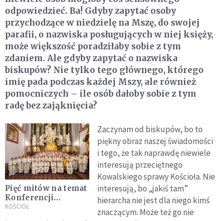
odpowiedzieć. Ba! Gdyby zapytać osoby
przychodzące w niedzielę na Mszę, do swojej
parafii, o nazwiska posługujących w niej księży,
może większość poradziłaby sobie z tym
zdaniem. Ale gdyby zapytać o nazwiska
biskupów? Nie tylko tego głównego, którego
imię pada podczas każdej Mszy, ale również
pomocniczych – ile osób dałoby sobie z tym
radę bez zająknięcia?
Zaczynam od biskupów, bo to
piękny obraz naszej świadomości
i tego, że tak naprawdę niewiele
interesują przeciętnego
Kowalskiego sprawy Kościoła. Nie
interesują, bo „jakiś tam”
Pięć mitów na temat
Konferencji
hierarcha nie jest dla niego kimś
Episkopatu Polski.
KOŚCIÓŁ
znaczącym. Może też go nie
Oto jak naprawdę