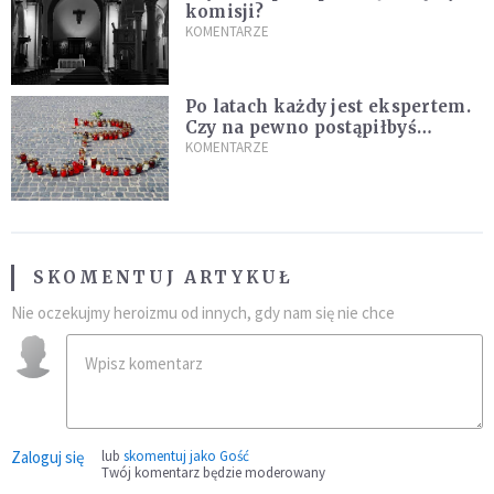
komisji?
KOMENTARZE
Po latach każdy jest ekspertem.
Czy na pewno postąpiłbyś
inaczej?
KOMENTARZE
SKOMENTUJ ARTYKUŁ
Nie oczekujmy heroizmu od innych, gdy nam się nie chce
Zaloguj się
lub
skomentuj jako Gość
Twój komentarz będzie moderowany