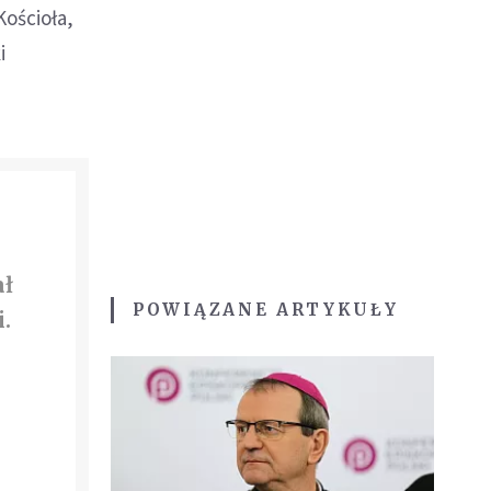
Kościoła,
i
ał
POWIĄZANE ARTYKUŁY
.