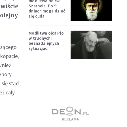
modlitwa do św.
ywiście
Szarbela. Po 9
dniach mogą dziać
kolejny
się cuda
Modlitwa ojca Pio
w trudnych i
beznadziejnych
czącego
sytuacjach
skopacie,
wnież
Wybory
się stąd,
eż cały