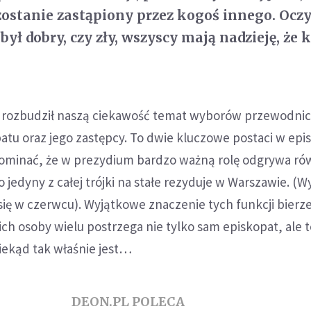
- zostanie zastąpiony przez kogoś innego. Ocz
 był dobry, czy zły, wszyscy mają nadzieję, że 
e rozbudził naszą ciekawość temat wyborów przewodni
atu oraz jego zastępcy. To dwie kluczowe postaci w epi
pominać, że w prezydium bardzo ważną rolę odgrywa ró
o jedyny z całej trójki na stałe rezyduje w Warszawie. (
ię w czerwcu). Wyjątkowe znaczenie tych funkcji bierze 
ich osoby wielu postrzega nie tylko sam episkopat, ale t
niekąd tak właśnie jest…
DEON.PL POLECA