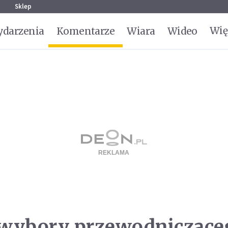
g
Sklep
Wię
darzenia
Komentarze
Wiara
Wideo
 wybory przewodniczące