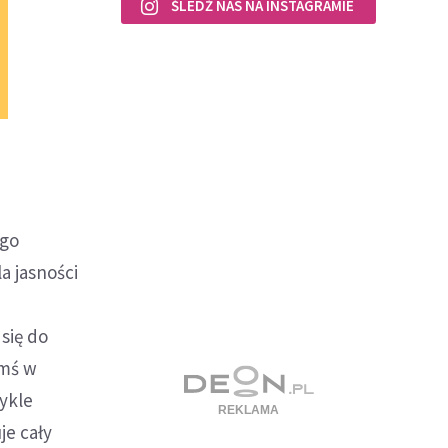
ŚLEDŹ NAS NA INSTAGRAMIE
ego
a jasności
się do
imś w
wykle
je cały