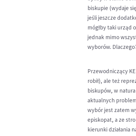
biskupie (wydaje si
jeśli jeszcze dodat
mógłby taki urząd o
jednak mimo wszyst
wyborów. Dlaczego
Przewodniczący KEP,
robił), ale też rep
biskupów, w natural
aktualnych problemó
wybór jest zatem wy
episkopat, a ze st
kierunki działania 