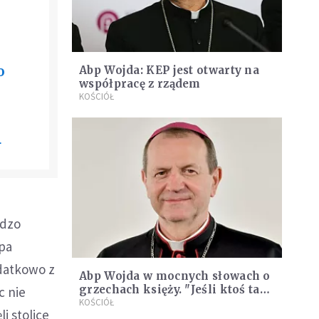
o
Abp Wojda: KEP jest otwarty na
współpracę z rządem
KOŚCIÓŁ
4
rdzo
upa
datkowo z
Abp Wojda w mocnych słowach o
grzechach księży. "Jeśli ktoś tak
c nie
czyni, niech Bóg mu wybaczy"
KOŚCIÓŁ
i stolice