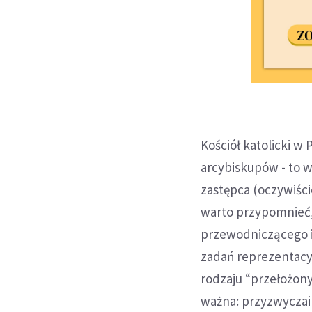
Kościół katolicki w 
arcybiskupów - to w
zastępca (oczywiści
warto przypomnieć, 
przewodniczącego i 
zadań reprezentacyj
rodzaju “przełożony
ważna: przyzwyczail