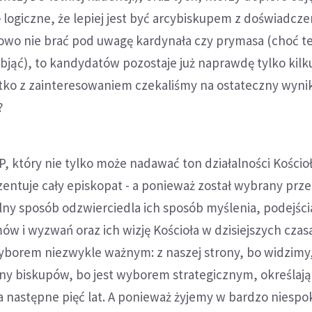
ę logiczne, że lepiej jest być arcybiskupem z doświadcze
kowo nie brać pod uwagę kardynała czy prymasa (choć te
bjąć), to kandydatów pozostaje już naprawdę tylko kilku
ko z zainteresowaniem czekaliśmy na ostateczny wyni
?
 który nie tylko może nadawać ton działalności Kościoła
rezentuje cały episkopat - a ponieważ został wybrany prz
ny sposób odzwierciedla ich sposób myślenia, podejści
w i wyzwań oraz ich wizję Kościoła w dzisiejszych czas
borem niezwykle ważnym: z naszej strony, bo widzimy, 
rony biskupów, bo jest wyborem strategicznym, określaj
na następne pięć lat. A ponieważ żyjemy w bardzo niesp