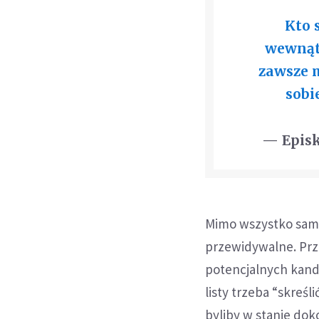
Kto 
wewnątr
zawsze 
sobi
— Epis
Mimo wszystko same
przewidywalne. Prz
potencjalnych kan
listy trzeba “skreśl
byliby w stanie doko