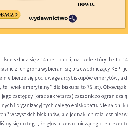
Polsce składa się z 14 metropolii, na czele których stoi 14
łaśnie z ich grona wybierani się przewodniczący KEP i j
e nie bierze się pod uwagę arcybiskupów emerytów, a dl
że “wiek emerytalny” dla biskupa to 75 lat). Obowiązki
jego zastępcy (oraz sekretarza) zasadniczo ograniczają 
nych i organizacyjnych całego episkopatu. Nie są oni k
ch” wszystkich biskupów, ale jednak ich rola jest niez
iśmy się do tego, że głos przewodniczącego reprezentu