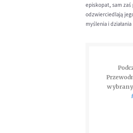
episkopat, sam zaś 
odzwierciedlają jeg
myślenia i działani
Podc
Przewodn
wybrany 