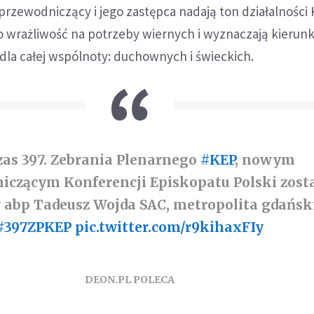
przewodniczący i jego zastępca nadają ton działalności 
o wrażliwość na potrzeby wiernych i wyznaczają kierunk
a dla całej wspólnoty: duchownych i świeckich.
zas 397. Zebrania Plenarnego
#KEP
, nowym
iczącym Konferencji Episkopatu Polski zost
abp Tadeusz Wojda SAC, metropolita gdański
#397ZPKEP
pic.twitter.com/r9kihaxFIy
DEON.PL POLECA