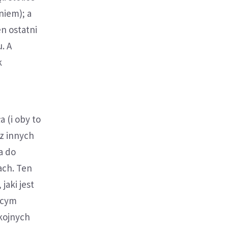
niem); a
n ostatni
. A
k
 (i oby to
ez innych
a do
ach. Ten
jaki jest
ącym
okojnych