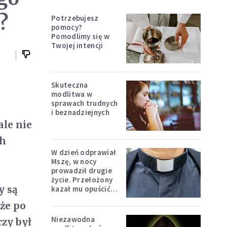
?
Potrzebujesz
pomocy?
Pomodlimy się w
Twojej intencji
Skuteczna
modlitwa w
sprawach trudnych
i beznadziejnych
ale nie
ch
W dzień odprawiał
Mszę, w nocy
prowadził drugie
życie. Przełożony
y są
kazał mu opuścić
zakon
 że po
Niezawodna
czy był