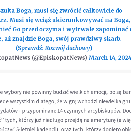
szuka Boga, musi się zwrócić całkowicie do
z. Musi się wciąż ukierunkowywać na Boga,
mieć Go przed oczyma i wytrwale zapominać 
e, aż znajdzie Boga, swój prawdziwy skarb.
(Sprawdź:
Rozwój duchowy
)
kopatNews (@EpiskopatNews)
March 14, 202
 wybory nie powinny budzić wielkich emocji, bo są ba
ede wszystkim dlatego, że w grę wchodzi niewielka gr
dydatów - przypominam: 14 czynnych arcybiskupów. Do
ić” tych, którzy już niedługo przejdą na emeryturę (a wię
ńczyć 5-letniej kadencji), oraz tych, którzy dopiero objęl