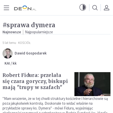
Przejdź do menu głównego
Przejdź do treści
#sprawa dymera
Najnowsze
Najpopularniejsze
5 lat temu
KOŚCIÓŁ
Dawid Gospodarek
KAI / kk
Robert Fidura: przelała
się czara goryczy, biskupi
mają "trupy w szafach"
"Mam wrażenie, że w tej chwili struktury kościelne i hierarchowie są
poza jakąkolwiek kontrolą. Doskonale to widać właśnie na
przykładzie sprawy ks. Dymera" - mówi Fidura, wyjaśniając
okoliczności rezygnacji z członkostwa w Radzie Fundacji św. Józefa.