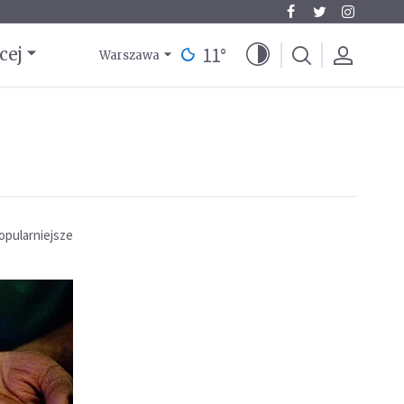
11
°
cej
Warszawa
opularniejsze