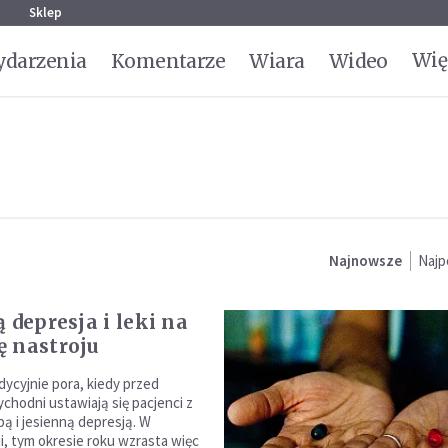
g
Sklep
Wię
darzenia
Komentarze
Wiara
Wideo
Najnowsze
Najp
 depresja i leki na
 nastroju
dycyjnie pora, kiedy przed
chodni ustawiają się pacjenci z
pą i jesienną depresją. W
, tym okresie roku wzrasta więc