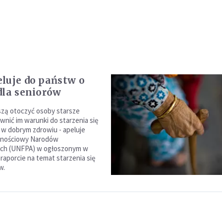
luje do państw o
dla seniorów
zą otoczyć osoby starsze
wnić im warunki do starzenia się
i w dobrym zdrowiu - apeluje
dnościowy Narodów
ch (UNFPA) w ogłoszonym w
raporcie na temat starzenia się
w.