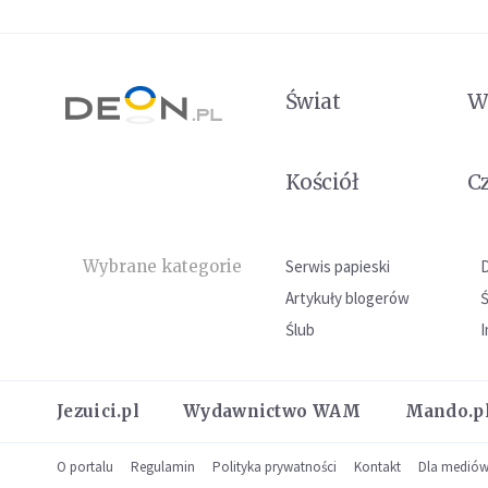
Świat
W
Kościół
C
Wybrane kategorie
Serwis papieski
Artykuły blogerów
Ślub
I
Jezuici.pl
Wydawnictwo WAM
Mando.p
O portalu
Regulamin
Polityka prywatności
Kontakt
Dla medió