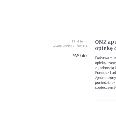
ONZ ape
13 lat temu
WIADOMOŚCI ZE ŚWIATA
opiekę 
PAP / drr
Państwa mus
opieką i zape
z godnością 
Fundusz Lu
Zjednoczony
poniedziałek 
społeczeńst