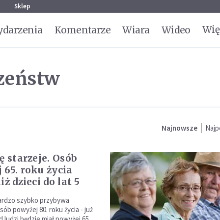
g
Sklep
Wię
darzenia
Komentarze
Wiara
Wideo
czeństw
Najnowsze
Najp
ę starzeje. Osób
 65. roku życia
iż dzieci do lat 5
ardzo szybko przybywa
ób powyżej 80. roku życia - już
ld ludzi będzie miał powyżej 65