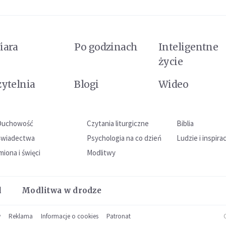
iara
Po godzinach
Inteligentne
życie
zytelnia
Blogi
Wideo
Duchowość
Czytania liturgiczne
Biblia
Świadectwa
Psychologia na co dzień
Ludzie i inspira
miona i święci
Modlitwy
l
Modlitwa w drodze
w
Reklama
Informacje o cookies
Patronat