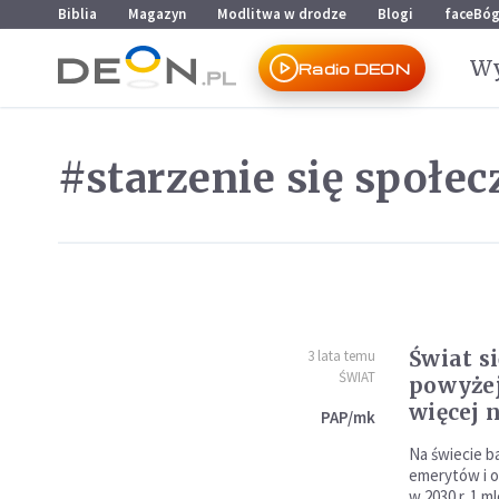
Przejdź do menu głównego
Przejdź do treści
Biblia
Magazyn
Modlitwa w drodze
Blogi
faceBó
Wy
Radio DEON
#starzenie się społe
Świat si
3 lata temu
ŚWIAT
powyżej
więcej n
PAP/mk
Na świecie b
emerytów i os
w 2030 r. 1 m