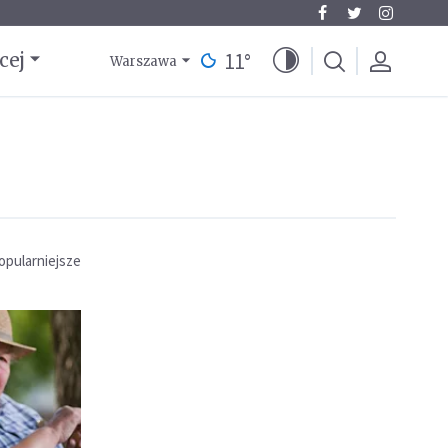
11
°
cej
Warszawa
opularniejsze