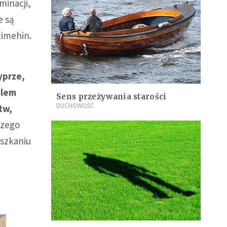
minacji,
e są
timehin.
yprze,
blem
Sens przeżywania starości
DUCHOWOŚĆ
tw,
szego
eszkaniu