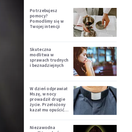
Potrzebujesz
pomocy?
Pomodlimy się w
Twojej intencji
Skuteczna
modlitwa w
sprawach trudnych
i beznadziejnych
W dzień odprawiał
Mszę, w nocy
prowadził drugie
życie. Przełożony
kazał mu opuścić
zakon
Niezawodna