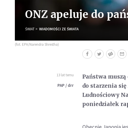
ONZ apeluje do pań
ŚWIAT
WIADOMOŚCI ZE ŚWIATA
(fot. EPA/Narendra Shrestha)
13 lat temu
Państwa muszą o
do starzenia si
PAP / drr
Ludnościowy Na
poniedziałek ra
Obecnie Japonia jes