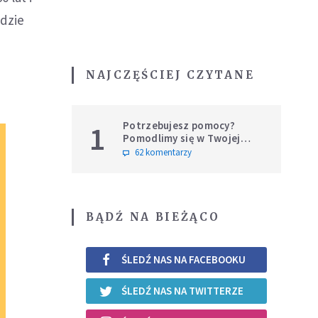
ędzie
NAJCZĘŚCIEJ CZYTANE
Potrzebujesz pomocy?
1
Pomodlimy się w Twojej
intencji
62 komentarzy
BĄDŹ NA BIEŻĄCO
ŚLEDŹ NAS NA FACEBOOKU
ŚLEDŹ NAS NA TWITTERZE