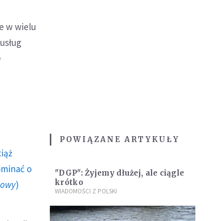
e w wielu
 usług
e
POWIĄZANE ARTYKUŁY
ciąż
ominać o
"DGP": Żyjemy dłużej, ale ciągle
krótko
howy
)
WIADOMOŚCI Z POLSKI