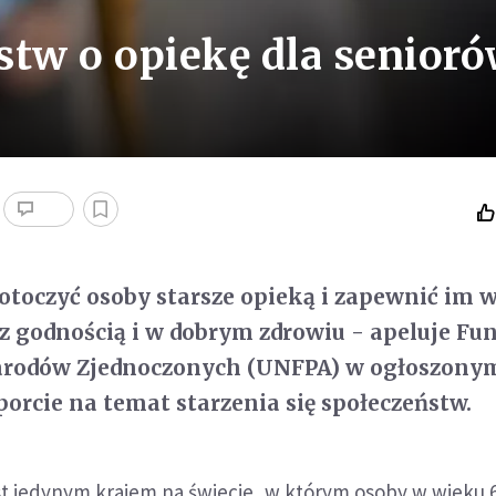
stw o opiekę dla senior
toczyć osoby starsze opieką i zapewnić im 
ę z godnością i w dobrym zdrowiu - apeluje Fu
rodów Zjednoczonych (UNFPA) w ogłoszony
porcie na temat starzenia się społeczeństw.
t jedynym krajem na świecie, w którym osoby w wieku 60