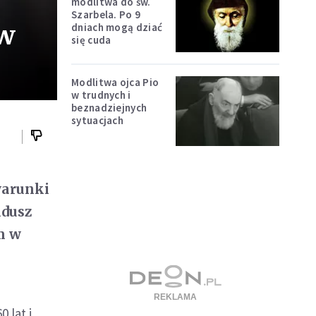
modlitwa do św.
Szarbela. Po 9
ów
dniach mogą dziać
się cuda
Modlitwa ojca Pio
w trudnych i
beznadziejnych
sytuacjach
warunki
ndusz
m w
 lat i