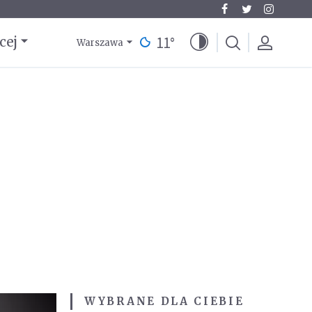
11
°
cej
Warszawa
WYBRANE DLA CIEBIE