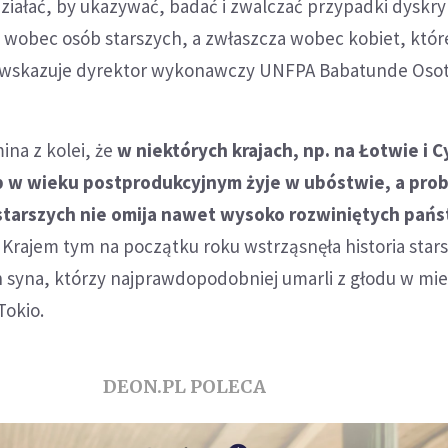
działać, by ukazywać, badać i zwalczać przypadki dyskry
 wobec osób starszych, a zwłaszcza wobec kobiet, któr
- wskazuje dyrektor wykonawczy UNFPA Babatunde Oso
na z kolei, że
w niektórych krajach, np. na Łotwie i C
b w wieku postprodukcyjnym żyje w ubóstwie, a pro
starszych nie omija nawet wysoko rozwiniętych pańs
Krajem tym na początku roku wstrząsnęła historia star
h syna, którzy najprawdopodobniej umarli z głodu w mi
Tokio.
DEON.PL POLECA