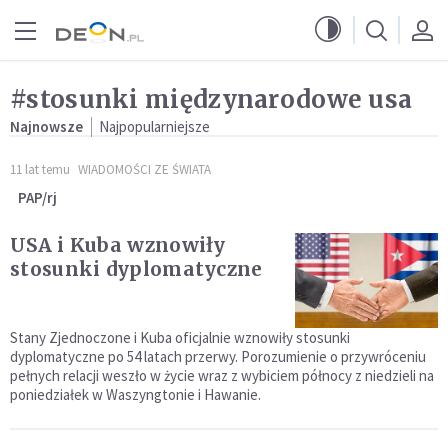
Przejdź do menu głównego
Przejdź do treści
#stosunki międzynarodowe usa
Najnowsze
Najpopularniejsze
11 lat temu
WIADOMOŚCI ZE ŚWIATA
PAP/rj
USA i Kuba wznowiły
stosunki dyplomatyczne
Stany Zjednoczone i Kuba oficjalnie wznowiły stosunki
dyplomatyczne po 54 latach przerwy. Porozumienie o przywróceniu
pełnych relacji weszło w życie wraz z wybiciem północy z niedzieli na
poniedziałek w Waszyngtonie i Hawanie.