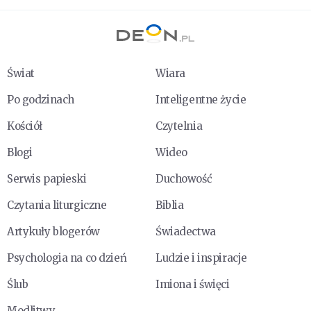
Świat
Wiara
Po godzinach
Inteligentne życie
Kościół
Czytelnia
Blogi
Wideo
Serwis papieski
Duchowość
Czytania liturgiczne
Biblia
Artykuły blogerów
Świadectwa
Psychologia na co dzień
Ludzie i inspiracje
Ślub
Imiona i święci
Modlitwy