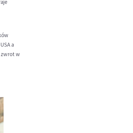
raje
nków
 USA a
 zwrot w