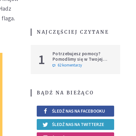
władz
flaga.
NAJCZĘŚCIEJ CZYTANE
Potrzebujesz pomocy?
1
Pomodlimy się w Twojej
intencji
62 komentarzy
BĄDŹ NA BIEŻĄCO
ŚLEDŹ NAS NA FACEBOOKU
ŚLEDŹ NAS NA TWITTERZE