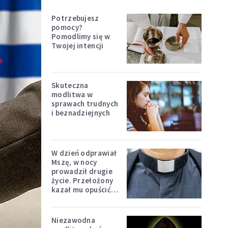
Potrzebujesz
pomocy?
Pomodlimy się w
Twojej intencji
Skuteczna
modlitwa w
sprawach trudnych
i beznadziejnych
W dzień odprawiał
Mszę, w nocy
prowadził drugie
życie. Przełożony
kazał mu opuścić
zakon
Niezawodna