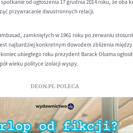
e spotkanie od ogłoszenia 17 grudnia 2014 roku, że oba k
ząć przywracanie dwustronnych relacji.
ambasad, zamkniętych w 1961 roku po zerwaniu stosu
est najbardziej konkretnym dowodem zbliżenia między
 koniec ubiegłego roku prezydent Barack Obama ogłosił
ół wieku polityce izolacji wyspy.
DEON.PL POLECA