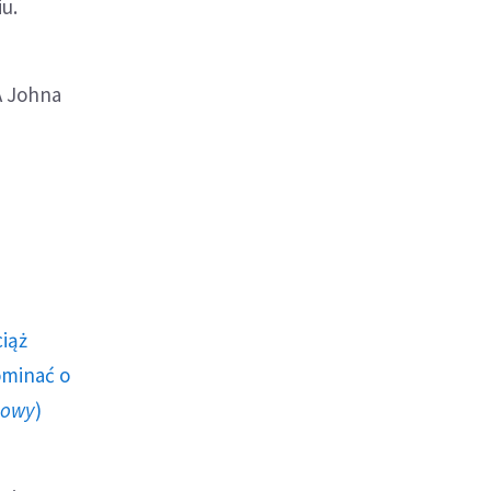
u.
A Johna
ciąż
ominać o
howy
)