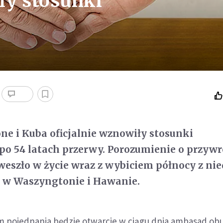
ły stosunki
ne i Kuba oficjalnie wznowiły stosunki
po 54 latach przerwy. Porozumienie o przyw
weszło w życie wraz z wybiciem północy z nie
k w Waszyngtonie i Hawanie.
 pojednania będzie otwarcie w ciągu dnia ambasad obu