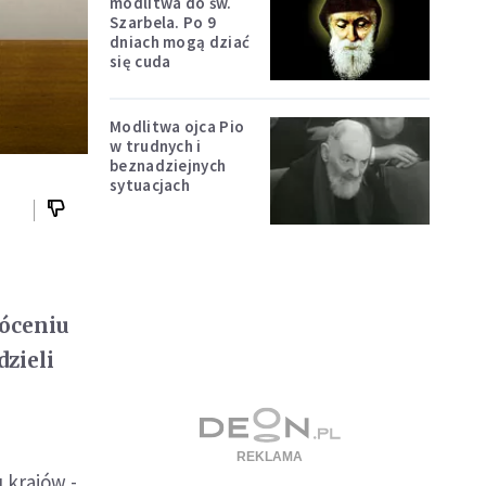
modlitwa do św.
Szarbela. Po 9
dniach mogą dziać
się cuda
Modlitwa ojca Pio
w trudnych i
beznadziejnych
sytuacjach
róceniu
dzieli
 krajów -