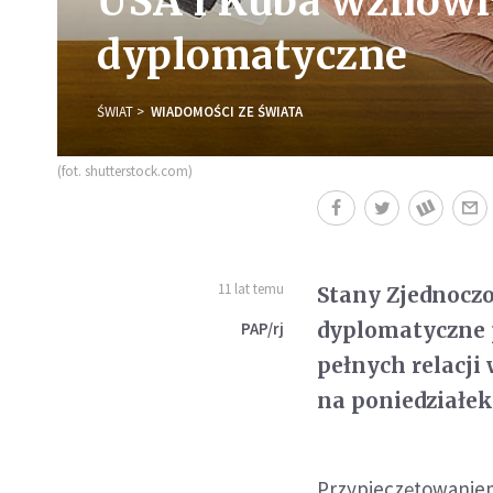
USA i Kuba wznowi
dyplomatyczne
ŚWIAT
WIADOMOŚCI ZE ŚWIATA
(fot. shutterstock.com)
11 lat temu
Stany Zjednoczo
dyplomatyczne 
PAP/rj
pełnych relacji 
na poniedziałe
Przypieczętowaniem