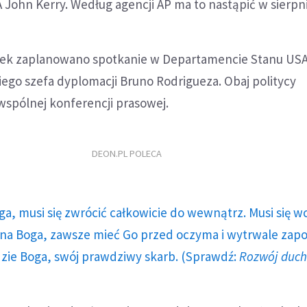
 John Kerry. Według agencji AP ma to nastąpić w sierpni
łek zaplanowano spotkanie w Departamencie Stanu US
iego szefa dyplomacji Bruno Rodrigueza. Obaj politycy
wspólnej konferencji prasowej.
DEON.PL POLECA
ga, musi się zwrócić całkowicie do wewnątrz. Musi się w
a Boga, zawsze mieć Go przed oczyma i wytrwale zap
dzie Boga, swój prawdziwy skarb. (Sprawdź:
Rozwój duc