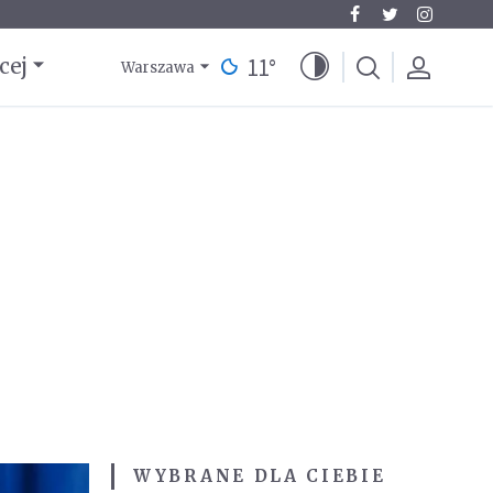
11
°
cej
Warszawa
WYBRANE DLA CIEBIE