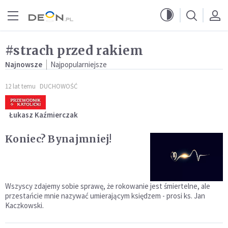
Przejdź do menu głównego
Przejdź do treści
#strach przed rakiem
Najnowsze
Najpopularniejsze
12 lat temu
DUCHOWOŚĆ
Łukasz Kaźmierczak
Koniec? Bynajmniej!
Wszyscy zdajemy sobie sprawę, że rokowanie jest śmiertelne, ale
przestańcie mnie nazywać umierającym księdzem - prosi ks. Jan
Kaczkowski.