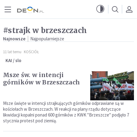
Przejdź do menu głównego
Przejdź do treści
#strajk w brzeszczach
Najnowsze
Najpopularniejsze
11 lat temu
KOŚCIÓŁ
KAI / slo
Msze św. w intencji
górników w Brzeszczach
Msze święte w intencji strajkujących górników odprawiane są w
kościołach w Brzeszczach. W reakcji na plany rządu dotyczące
likwidacji kopalni ponad 600 górników z KWK "Brzeszcze" podjęło 7
stycznia protest pod ziemią.