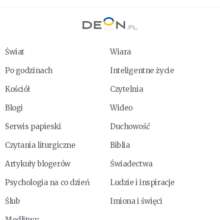
Świat
Wiara
Po godzinach
Inteligentne życie
Kościół
Czytelnia
Blogi
Wideo
Serwis papieski
Duchowość
Czytania liturgiczne
Biblia
Artykuły blogerów
Świadectwa
Psychologia na co dzień
Ludzie i inspiracje
Ślub
Imiona i święci
Modlitwy