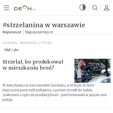
Przejdź do menu głównego
Przejdź do treści
#strzelanina w warszawie
Najnowsze
Najpopularniejsze
12 lat temu
WIADOMOŚCI Z POLSKI
PAP / drr
Strzelał, bo produkował
w mieszkaniu broń?
W mieszkaniu na warszawskim Gocławiu, w którym 33-letni
mężczyzna postrzelił policjanta, a potem strzelił do siebie,
znaleziono części do produkcji broni - poinformowała w piątek rano
policja.