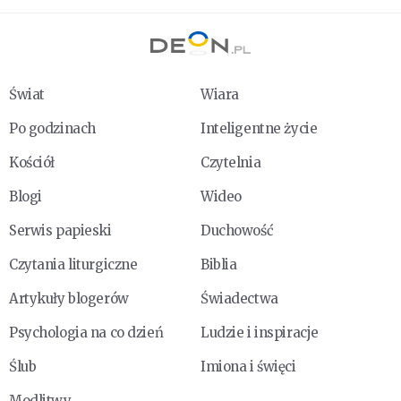
Świat
Wiara
Po godzinach
Inteligentne życie
Kościół
Czytelnia
Blogi
Wideo
Serwis papieski
Duchowość
Czytania liturgiczne
Biblia
Artykuły blogerów
Świadectwa
Psychologia na co dzień
Ludzie i inspiracje
Ślub
Imiona i święci
Modlitwy