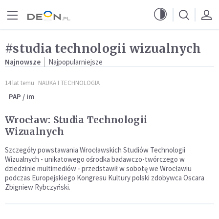
Przejdź do menu głównego
Przejdź do treści
#studia technologii wizualnych
Najnowsze
Najpopularniejsze
14 lat temu
NAUKA I TECHNOLOGIA
PAP / im
Wrocław: Studia Technologii
Wizualnych
Szczegóły powstawania Wrocławskich Studiów Technologii
Wizualnych - unikatowego ośrodka badawczo-twórczego w
dziedzinie multimediów - przedstawił w sobotę we Wrocławiu
podczas Europejskiego Kongresu Kultury polski zdobywca Oscara
Zbigniew Rybczyński.