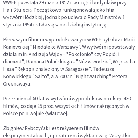
WWFF powstała 29 marca 1952 r. w części budynków przy
Hali Stulecia. Początkowo funkcjonowała jako filia
wytwórni łódzkiej, jednak po uchwale Rady Ministrów 1
stycznia 1954 r. stała się samodzielną instytucją.
Pierwszym filmem wyprodukowanym w WFF był obraz Marii
Kaniewskiej "Niedaleko Warszawy". W wytwórni powstawały
dzieła m.in. Andrzeja Wajdy - "Pokolenie" czy Popiół i
diament", Romana Polańskiego - "Nóż w wodzie", Wojciecha
Hasa "Rękopis znaleziony w Saragossie", Tadeusza
Konwickiego "Salto", a w 2007 r. "Nightwatching" Petera
Greenawaya.
Przez niemal 60 lat w wytwórni wyprodukowano około 430
filmów, co daje 25 proc. wszystkich filmów nakręconych w
Polsce po II wojnie światowej.
Zbigniew Rybczyński jest reżyserem filmów
eksperymentalnych, operatorem i wykładowcą. Wszystkie