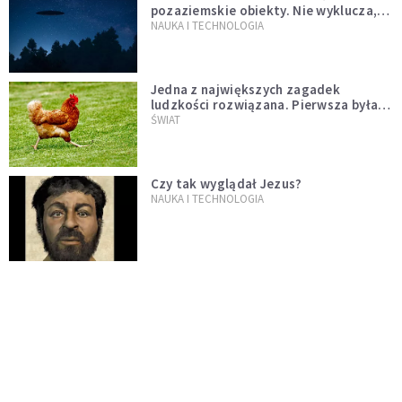
pozaziemskie obiekty. Nie wyklucza,
że "to technologia obcych"
NAUKA I TECHNOLOGIA
Jedna z największych zagadek
ludzkości rozwiązana. Pierwsza była
kura, a nie jajko
ŚWIAT
Czy tak wyglądał Jezus?
NAUKA I TECHNOLOGIA