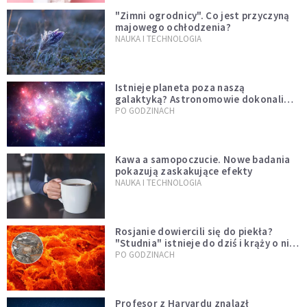
"Zimni ogrodnicy". Co jest przyczyną
majowego ochłodzenia?
NAUKA I TECHNOLOGIA
Istnieje planeta poza naszą
galaktyką? Astronomowie dokonali
niezwykłego odkrycia
PO GODZINACH
Kawa a samopoczucie. Nowe badania
pokazują zaskakujące efekty
NAUKA I TECHNOLOGIA
Rosjanie dowiercili się do piekła?
"Studnia" istnieje do dziś i krąży o niej
legenda, w której jest ziarno prawdy
PO GODZINACH
Profesor z Harvardu znalazł