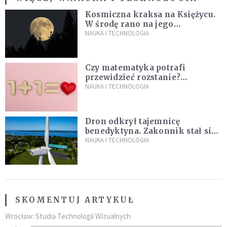
Kosmiczna kraksa na Księżycu.
W środę rano na jego
powierzchni dojdzie do
NAUKA I TECHNOLOGIA
niezwykłego zdarzenia
Czy matematyka potrafi
przewidzieć rozstanie?
Naukowcy stworzyli model
NAUKA I TECHNOLOGIA
miłości
Dron odkrył tajemnicę
benedyktyna. Zakonnik stał się
sławny
NAUKA I TECHNOLOGIA
SKOMENTUJ ARTYKUŁ
Wrocław: Studia Technologii Wizualnych