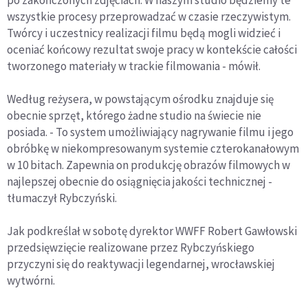
po zakończonych zdjęciach. W naszym studio będziemy te
wszystkie procesy przeprowadzać w czasie rzeczywistym.
Twórcy i uczestnicy realizacji filmu będą mogli widzieć i
oceniać końcowy rezultat swoje pracy w kontekście całości
tworzonego materiały w trackie filmowania - mówił.
Według reżysera, w powstającym ośrodku znajduje się
obecnie sprzęt, którego żadne studio na świecie nie
posiada. - To system umożliwiający nagrywanie filmu i jego
obróbkę w niekompresowanym systemie czterokanałowym
w 10 bitach. Zapewnia on produkcję obrazów filmowych w
najlepszej obecnie do osiągnięcia jakości technicznej -
tłumaczył Rybczyński.
Jak podkreślał w sobotę dyrektor WWFF Robert Gawłowski
przedsięwzięcie realizowane przez Rybczyńskiego
przyczyni się do reaktywacji legendarnej, wrocławskiej
wytwórni.