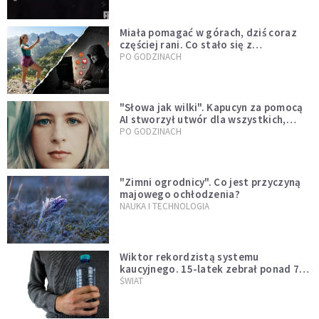
Miała pomagać w górach, dziś coraz
częściej rani. Co stało się z
Tatromaniakami?
PO GODZINACH
"Słowa jak wilki". Kapucyn za pomocą
AI stworzył utwór dla wszystkich,
którzy doświadczają hejtu
PO GODZINACH
"Zimni ogrodnicy". Co jest przyczyną
majowego ochłodzenia?
NAUKA I TECHNOLOGIA
Wiktor rekordzistą systemu
kaucyjnego. 15-latek zebrał ponad 7
tys. butelek i puszek
ŚWIAT