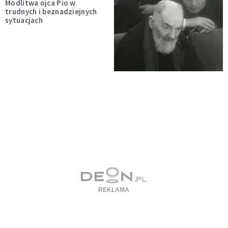
Modlitwa ojca Pio w
trudnych i beznadziejnych
sytuacjach