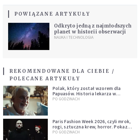
POWIĄZANE ARTYKUŁY
Odkryto jedną z najmłodszych
planet w historii obserwacji
NAUKA I TECHNOLOGIA
REKOMENDOWANE DLA CIEBIE /
POLECANE ARTYKUŁY
Polak, który został wzorem dla
Papuasów. Historia lekarza w
sutannie, który uleczył dżunglę
PO GODZINACH
Paris Fashion Week 2026, czyli mrok,
rogi, sztuczna krew, horror. Pokaz
mody czy fascynacja diabłem?
PO GODZINACH