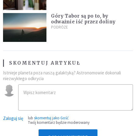
przyznał, że niczego nie żałuje
Góry Tabor są po to, by
odważnie iść przez doliny
PODRÓŻE
SKOMENTUJ ARTYKUŁ
Istnieje planeta poza naszą galaktyką? Astronomowie dokonali
niezwykłego odkrycia
Zaloguj się
lub
skomentuj jako Gość
Twój komentarz będzie moderowany