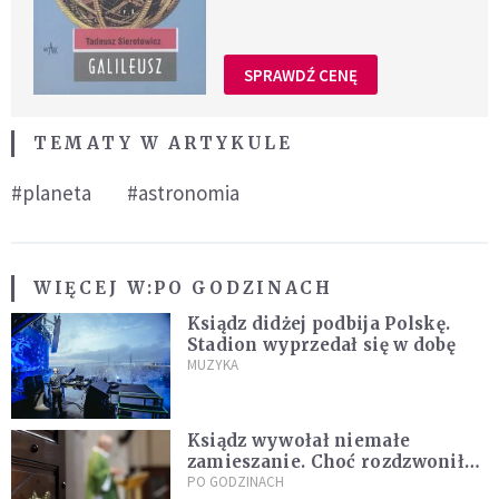
SPRAWDŹ CENĘ
TEMATY W ARTYKULE
#planeta
#astronomia
WIĘCEJ W:
PO GODZINACH
Ksiądz didżej podbija Polskę.
Stadion wyprzedał się w dobę
MUZYKA
Ksiądz wywołał niemałe
zamieszanie. Choć rozdzwoniły
się telefony z całego kraju,
PO GODZINACH