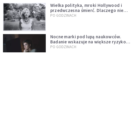
Wielka polityka, mroki Hollywood i
przedwczesna śmierć. Dlaczego nie
możemy przestać mówić o Marilyn
PO GODZINACH
Monroe?
Nocne marki pod lupą naukowców.
Badanie wskazuje na większe ryzyko
zawału
PO GODZINACH