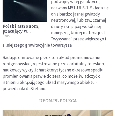
podwójny w tej galaktyce,
nazwany M51-ULS-1. Składa się
on z bardzo jasnej gwiazdy
neutronowej, lub tzw. czarnej
dziury i krążącej wokół niej
Polski astronom,
pracujący w
mniejszej, której materia jest
programie obrony
ŚWIAT
"wysysana" przez większego i
planetarnej NASA,
silniejszego grawitacyjnie towarzysza.
odkrył swoją trzecią
kometę
Badając emitowane przez ten układ promieniowanie
rentgenowskie, rejestrowane przez orbitalny teleskop,
naukowcy wykryli charakterystyczne okresowe spadki
promieniowania prawie do zera, co może świadczyć o
istnieniu okrążającego układ masywnego obiektu -
powiedziała di Stefano.
DEON.PL POLECA