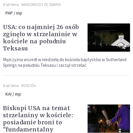
8 lat temu
WIADOMOŚCI ZE ŚWIATA
PAP / mp
USA: co najmniej 26 osób
zginęło w strzelaninie w
kościele na południu
Teksasu
Mężczyzna wszedł w niedzielę do kościoła baptystów w Sutherland
Springs na południu Teksasu i zaczął strzelać.
8 lat temu
KOŚCIÓŁ
KAI / mp
Biskupi USA na temat
strzelaniny w kościele:
posiadanie broni to
"fundamentalny