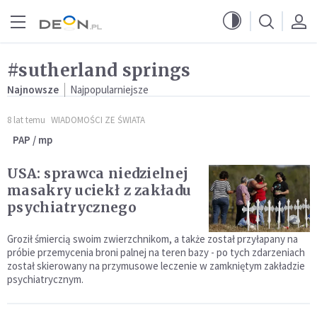
Przejdź do menu głównego
Przejdź do treści
#sutherland springs
Najnowsze
Najpopularniejsze
8 lat temu
WIADOMOŚCI ZE ŚWIATA
PAP / mp
USA: sprawca niedzielnej
masakry uciekł z zakładu
psychiatrycznego
Groził śmiercią swoim zwierzchnikom, a także został przyłapany na
próbie przemycenia broni palnej na teren bazy - po tych zdarzeniach
został skierowany na przymusowe leczenie w zamkniętym zakładzie
psychiatrycznym.