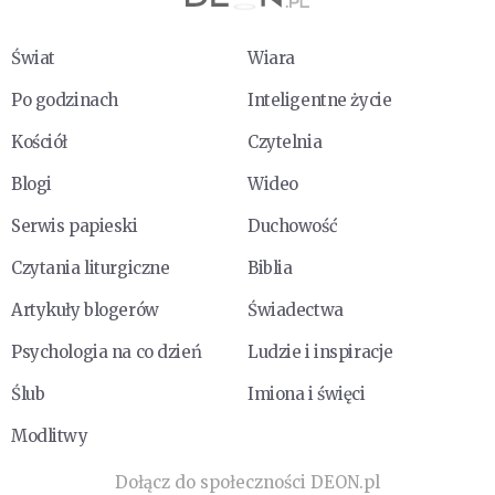
Świat
Wiara
Po godzinach
Inteligentne życie
Kościół
Czytelnia
Blogi
Wideo
Serwis papieski
Duchowość
Czytania liturgiczne
Biblia
Artykuły blogerów
Świadectwa
Psychologia na co dzień
Ludzie i inspiracje
Ślub
Imiona i święci
Modlitwy
Dołącz do społeczności DEON.pl