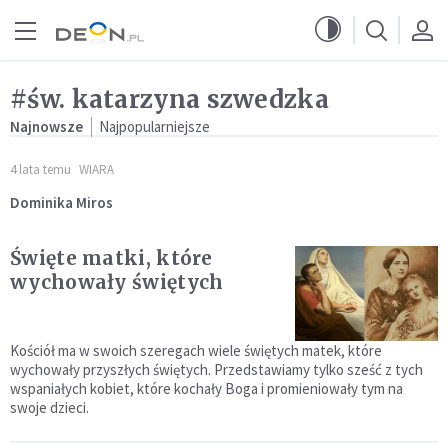
Przejdź do menu głównego
Przejdź do treści
#św. katarzyna szwedzka
Najnowsze
Najpopularniejsze
4 lata temu
WIARA
Dominika Miros
Święte matki, które
wychowały świętych
Kościół ma w swoich szeregach wiele świętych matek, które
wychowały przyszłych świętych. Przedstawiamy tylko sześć z tych
wspaniałych kobiet, które kochały Boga i promieniowały tym na
swoje dzieci.