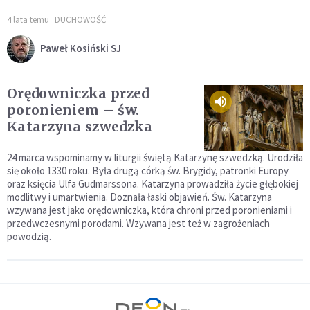
4 lata temu
DUCHOWOŚĆ
Paweł Kosiński SJ
Orędowniczka przed
poronieniem – św.
Katarzyna szwedzka
24 marca wspominamy w liturgii świętą Katarzynę szwedzką. Urodziła
się około 1330 roku. Była drugą córką św. Brygidy, patronki Europy
oraz księcia Ulfa Gudmarssona. Katarzyna prowadziła życie głębokiej
modlitwy i umartwienia. Doznała łaski objawień. Św. Katarzyna
wzywana jest jako orędowniczka, która chroni przed poronieniami i
przedwczesnymi porodami. Wzywana jest też w zagrożeniach
powodzią.