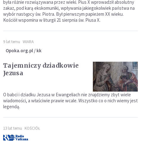
była różnie rozwiązywana przez wieki. Pius X wprowadził absolutny
zakaz, pod karą ekskomuniki, wpływania jakiegokolwiek państwa na
wybór następcy św. Piotra. Był pierwszym papieżem XX wieku.
Kościół wspomina w liturgii 21 sierpnia św. Piusa X.
9 lat temu
WIARA
Opoka.org.pl / kk
Tajemniczy dziadkowie
Jezusa
O babci i dziadku Jezusa w Ewangeliach nie znajdziemy zbyt wiele
wiadomości, a właściwie prawie wcale. Wszystko co o nich wiemy jest
legendą.
13 lat temu
KOŚCIÓŁ