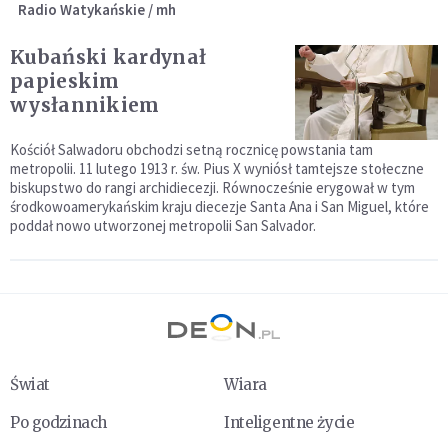
Radio Watykańskie / mh
Kubański kardynał
papieskim
wysłannikiem
Kościół Salwadoru obchodzi setną rocznicę powstania tam
metropolii. 11 lutego 1913 r. św. Pius X wyniósł tamtejsze stołeczne
biskupstwo do rangi archidiecezji. Równocześnie erygował w tym
środkowoamerykańskim kraju diecezje Santa Ana i San Miguel, które
poddał nowo utworzonej metropolii San Salvador.
Świat
Wiara
Po godzinach
Inteligentne życie