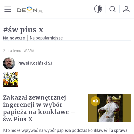
Przejdź do menu głównego
Przejdź do treści
#św pius x
Najnowsze
Najpopularniejsze
2 lata temu
WIARA
Paweł Kosiński SJ
Zakazał zewnętrznej
ingerencji w wybór
papieża na konklawe –
św. Pius X
Kto może wpływać na wybór papieża podczas konklawe? Ta sprawa