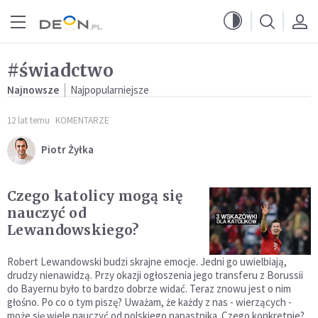
Przejdź do menu głównego
Przejdź do treści
#świadctwo
Najnowsze
Najpopularniejsze
12 lat temu
KOMENTARZE
Piotr Żyłka
Czego katolicy mogą się
nauczyć od
Lewandowskiego?
Robert Lewandowski budzi skrajne emocje. Jedni go uwielbiają,
drudzy nienawidzą. Przy okazji ogłoszenia jego transferu z Borussii
do Bayernu było to bardzo dobrze widać. Teraz znowu jest o nim
głośno. Po co o tym piszę? Uważam, że każdy z nas - wierzących -
może się wiele nauczyć od polskiego napastnika. Czego konkretnie?