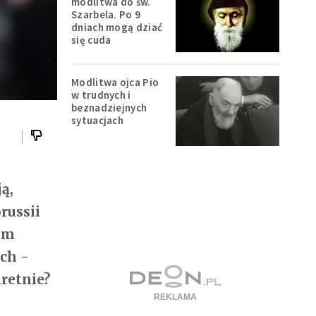
modlitwa do św.
Szarbela. Po 9
dniach mogą dziać
się cuda
Modlitwa ojca Pio
w trudnych i
beznadziejnych
sytuacjach
ą,
russii
nim
ych -
retnie?