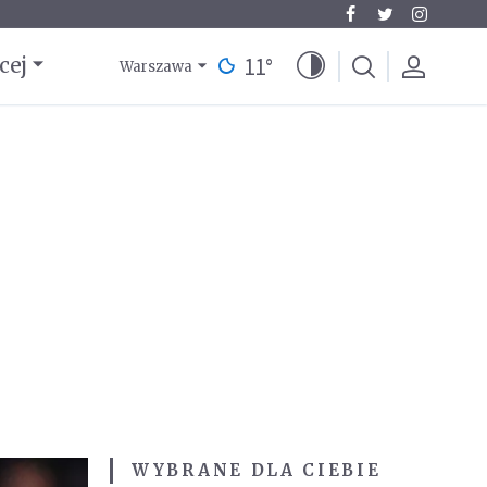
11
°
cej
Warszawa
WYBRANE DLA CIEBIE