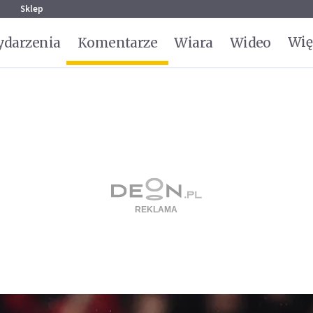
g
Sklep
Wię
darzenia
Komentarze
Wiara
Wideo