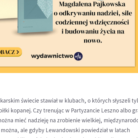
karskim świecie stawiał w klubach, o których słyszeli ty
piłki kopanej. Czy trenując w Partyzancie Leszno albo gr
można mieć nadzieję na zrobienie wielkiej, międzynarod
e można, ale gdyby Lewandowski powiedział w latach