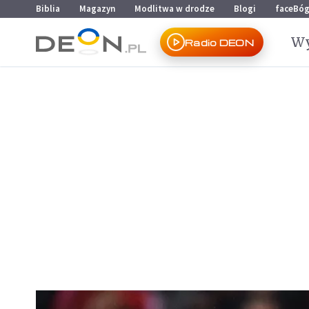
Przejdź do menu głównego
Przejdź do treści
Biblia
Magazyn
Modlitwa w drodze
Blogi
faceBó
Wy
Radio DEON