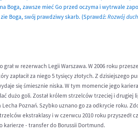
a Boga, zawsze mieć Go przed oczyma i wytrwale zap
dzie Boga, swój prawdziwy skarb. (Sprawdź:
Rozwój duc
 grał w rezerwach Legii Warszawa. W 2006 roku przesz
ry zapłacił za niego 5 tysięcy złotych. Z dzisiejszego p
ydaje się śmiesznie niska. W tym momencie jego kariera
ać dużo goli. Został królem strzelców trzeciej i drugiej li
m Lecha Poznań. Szybko uznano go za odkrycie roku. Zd
 strzelców ekstraklasy i w czerwcu 2010 roku przyszedł c
o karierze - transfer do Borussii Dortmund.