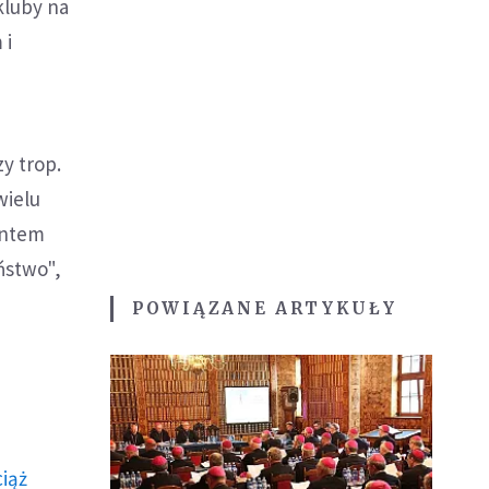
 kluby na
 i
y trop.
wielu
entem
ństwo",
POWIĄZANE ARTYKUŁY
ciąż