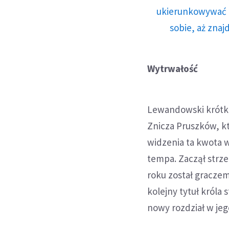
ukierunkowywać n
sobie, aż znaj
Wytrwałość
Lewandowski krótko
Znicza Pruszków, któ
widzenia ta kwota w
tempa. Zaczął strzel
roku został gracze
kolejny tytuł króla
nowy rozdział w jeg