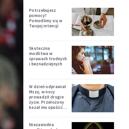
Potrzebujesz
pomocy?
Pomodlimy się w
Twojej intencji
Skuteczna
modlitwa w
sprawach trudnych
i beznadziejnych
W dzień odprawiał
Mszę, w nocy
prowadził drugie
życie. Przełożony
kazał mu opuścić
zakon
Niezawodna