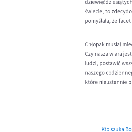
dziewięćdziesiątych,
świecie, to zdecydo
pomyślała, że face
Chłopak musiał mieć
Czy nasza wiara jes
ludzi, postawić ws
naszego codziennego
które nieustannie 
Kto szuka Bo