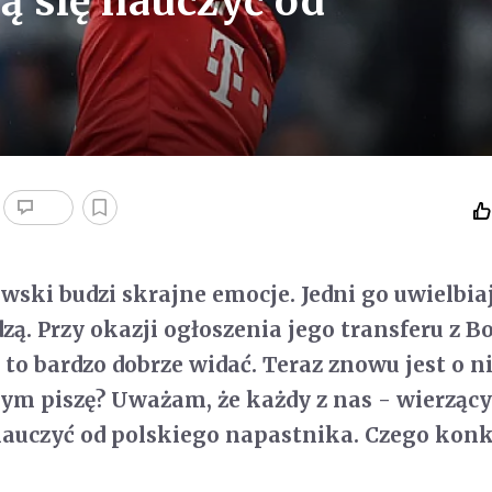
ą się nauczyć od
ski budzi skrajne emocje. Jedni go uwielbiaj
ą. Przy okazji ogłoszenia jego transferu z Bo
 to bardzo dobrze widać. Teraz znowu jest o 
 tym piszę? Uważam, że każdy z nas - wierząc
nauczyć od polskiego napastnika. Czego konk