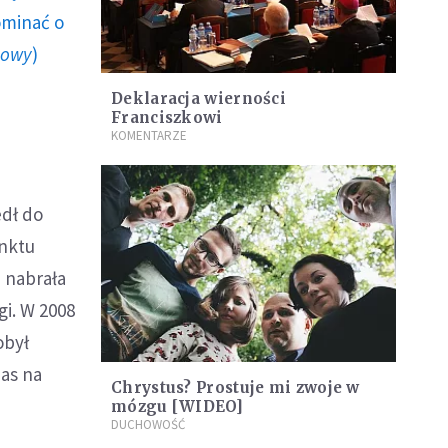
ominać o
howy
)
Deklaracja wierności
Franciszkowi
KOMENTARZE
edł do
unktu
 nabrała
gi. W 2008
obył
zas na
Chrystus? Prostuje mi zwoje w
mózgu [WIDEO]
DUCHOWOŚĆ