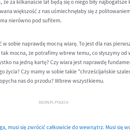
 że za kilkanaście lat będą się o niego biły najbogatsze
wana większość z nas uśmiechnęłaby się z politowaniem
t ma nierówno pod sufitem.
 w sobie naprawdę mocną wiarę. To jest dla nas pierwsz
t tak mocna, że potrafimy wbrew temu, co słyszymy od 
zystko na jedną kartę? Czy wiara jest naprawdę fundam
 życia? Czy mamy w sobie takie "chrześcijańskie szale
popycha nas do przodu? Wbrew wszystkiemu.
DEON.PL POLECA
ga, musi się zwrócić całkowicie do wewnątrz. Musi się w