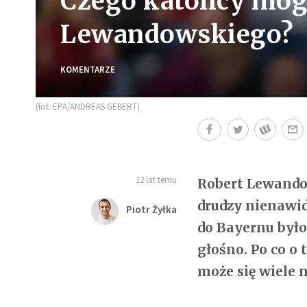
Czego katolicy mog
Lewandowskiego?
KOMENTARZE
(fot. EPA/ANDREAS GEBERT)
12 lat temu
Robert Lewandow
drudzy nienawidz
Piotr Żyłka
do Bayernu było
głośno. Po co o
może się wiele 