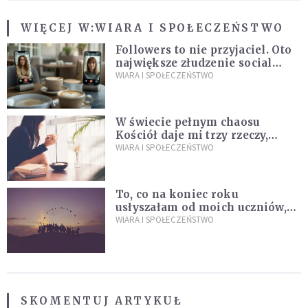
WIĘCEJ W:
WIARA I SPOŁECZEŃSTWO
Followers to nie przyjaciel. Oto
największe złudzenie social
mediów
WIARA I SPOŁECZEŃSTWO
W świecie pełnym chaosu
Kościół daje mi trzy rzeczy,
których wszystkim dziś bardzo
WIARA I SPOŁECZEŃSTWO
brakuje
To, co na koniec roku
usłyszałam od moich uczniów,
idealnie tłumaczy nową
WIARA I SPOŁECZEŃSTWO
encyklikę Leona XIV
SKOMENTUJ ARTYKUŁ