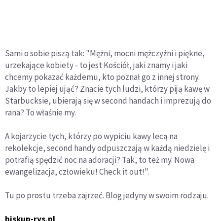
Sami o sobie piszą tak: "Mężni, mocni mężczyźni i piękne,
urzekające kobiety - to jest Kościół, jaki znamy i jaki
chcemy pokazać każdemu, kto poznał go z innej strony.
Jakby to lepiej ująć? Znacie tych ludzi, którzy piją kawę w
Starbucksie, ubierają się w second handach i imprezują do
rana? To właśnie my.
A kojarzycie tych, którzy po wypiciu kawy lecą na
rekolekcje, second handy odpuszczają w każdą niedzielę i
potrafią spędzić noc na adoracji? Tak, to też my. Nowa
ewangelizacja, człowieku! Check it out!".
Tu po prostu trzeba zajrzeć. Blog jedyny w swoim rodzaju.
biskup-rys.pl