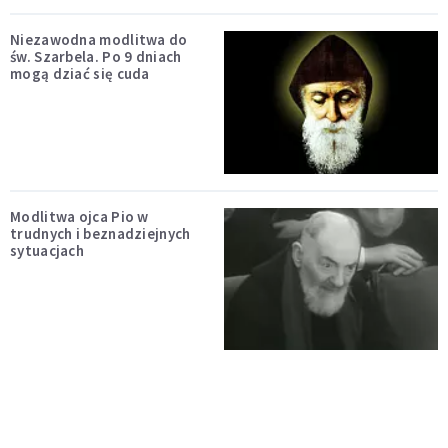
Niezawodna modlitwa do
św. Szarbela. Po 9 dniach
mogą dziać się cuda
Modlitwa ojca Pio w
trudnych i beznadziejnych
sytuacjach