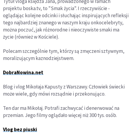
Tytuł vloga księdza Jana, prowadzonego w ramach
projektu boska.tv, to "Smak życia". I rzeczywiście -
oglądając kolejne odcinki i słuchając inspirujących refleksji
tego najbardziej znanego w naszym kraju onkocelebryty,
można poczuć, jak różnorodne i nieoczywiste smaki ma
życie (również w Kościele).
Polecam szczególnie tym, którzy są zmęczeni sztywnym,
moralizującym kaznodziejstwem.
DobraNowina.net
Blog i vlog Mikołaja Kapusty z Warszawy. Człowiek świecki
może wiele, gdy mówi rozsądnie i przekonująco.
Ten dar ma Mikołaj. Potrafi zachwycać i denerwować na
przemian. Jego filmy oglądało więcej niż 300 tys. osób.
Vlog bez piuski