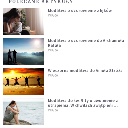
POLECANE ARTYKUŁY
Modlitwa o uzdrowienie z lęków
WIARA
Modlitwa o uzdrowienie do Archanioła
Rafała
WIARA
Wieczorna modlitwa do Anioła Stróża
WIARA
Modlitwa do św. Rity o uwolnienie z
utrapienia. W chwilach zwątpień i
trudności
WIARA