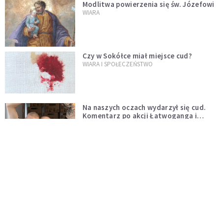
Modlitwa powierzenia się św. Józefowi
WIARA
Czy w Sokółce miał miejsce cud?
WIARA I SPOŁECZEŃSTWO
Na naszych oczach wydarzył się cud.
Komentarz po akcji Łatwoganga i
Bedoesa
WIARA
12 bardzo ważnych cytatów św. Jana
Pawła II
WIARA