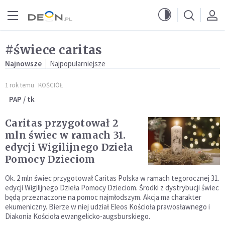
Przejdź do menu głównego
Przejdź do treści
#świece caritas
Najnowsze
Najpopularniejsze
1 rok temu
KOŚCIÓŁ
PAP / tk
Caritas przygotował 2
mln świec w ramach 31.
edycji Wigilijnego Dzieła
Pomocy Dzieciom
Ok. 2 mln świec przygotował Caritas Polska w ramach tegorocznej 31.
edycji Wigilijnego Dzieła Pomocy Dzieciom. Środki z dystrybucji świec
będą przeznaczone na pomoc najmłodszym. Akcja ma charakter
ekumeniczny. Bierze w niej udział Eleos Kościoła prawosławnego i
Diakonia Kościoła ewangelicko-augsburskiego.