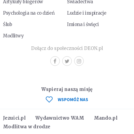
Artykuły blogerów
Świadectwa
Psychologia na co dzień
Ludzie i inspiracje
Ślub
Imiona i święci
Modlitwy
Dołącz do społeczności DEON.pl
Wspieraj naszą misję
WSPOMÓŻ NAS
Jezuici.pl
Wydawnictwo WAM
Mando.pl
Modlitwa w drodze