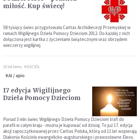
miłość. Kup świecę!
58 tysięcy świec przygotowała Caritas Archidiecezji Przemyskiej w
ramach Wigilijnego Dzieła Pomocy Dzieciom 2012. Do każdej z nich
dołączona jest kartka z życzeniami świątecznymi oraz obrzędem
wieczerzy wigilijnej.
15 lat temu
KOŚCIÓŁ
KAI / apio
17 edycja Wigilijnego
Dzieła Pomocy Dzieciom
Ponad 3 mln świec Wigilijnego Dzieła Pomocy Dzieciom trafi do
parafii w całym kraju - można je kupować od dzisiaj. To już 17. edycja
akcji zapoczątkowanej przez Caritas Polska, którą od 11 lat wspierają
Diakonia Kościoła ewangelicko-augsburskiego i prawosławne Eleos.