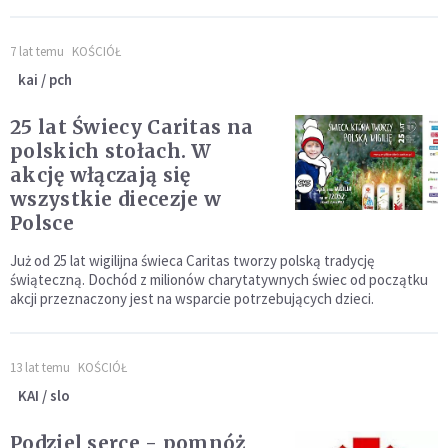
7 lat temu
KOŚCIÓŁ
kai / pch
25 lat Świecy Caritas na
polskich stołach. W
akcję włączają się
wszystkie diecezje w
Polsce
Już od 25 lat wigilijna świeca Caritas tworzy polską tradycję
świąteczną. Dochód z milionów charytatywnych świec od początku
akcji przeznaczony jest na wsparcie potrzebujących dzieci.
13 lat temu
KOŚCIÓŁ
KAI / slo
Podziel serce - pomnóż