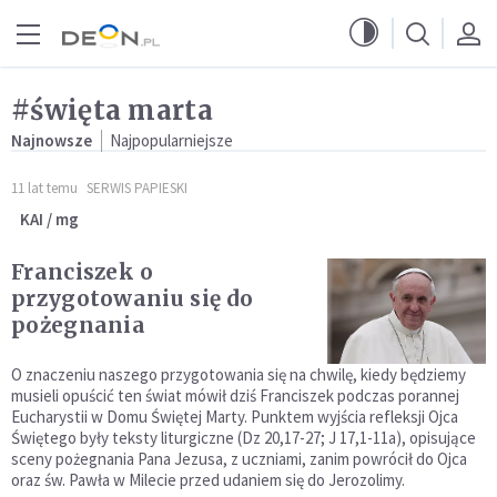
Przejdź do menu głównego
Przejdź do treści
#święta marta
Najnowsze
Najpopularniejsze
11 lat temu
SERWIS PAPIESKI
KAI / mg
Franciszek o
przygotowaniu się do
pożegnania
O znaczeniu naszego przygotowania się na chwilę, kiedy będziemy
musieli opuścić ten świat mówił dziś Franciszek podczas porannej
Eucharystii w Domu Świętej Marty. Punktem wyjścia refleksji Ojca
Świętego były teksty liturgiczne (Dz 20,17-27; J 17,1-11a), opisujące
sceny pożegnania Pana Jezusa, z uczniami, zanim powrócił do Ojca
oraz św. Pawła w Milecie przed udaniem się do Jerozolimy.