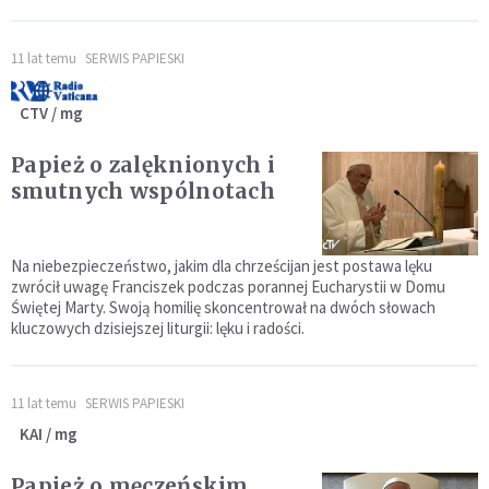
11 lat temu
SERWIS PAPIESKI
CTV / mg
Papież o zalęknionych i
smutnych wspólnotach
Na niebezpieczeństwo, jakim dla chrześcijan jest postawa lęku
zwrócił uwagę Franciszek podczas porannej Eucharystii w Domu
Świętej Marty. Swoją homilię skoncentrował na dwóch słowach
kluczowych dzisiejszej liturgii: lęku i radości.
11 lat temu
SERWIS PAPIESKI
KAI / mg
Papież o męczeńskim