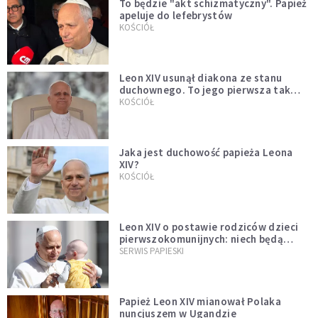
To będzie "akt schizmatyczny". Papież
apeluje do lefebrystów
KOŚCIÓŁ
Leon XIV usunął diakona ze stanu
duchownego. To jego pierwsza tak
bezprecedensowa decyzja
KOŚCIÓŁ
Jaka jest duchowość papieża Leona
XIV?
KOŚCIÓŁ
Leon XIV o postawie rodziców dzieci
pierwszokomunijnych: niech będą
przykładem
SERWIS PAPIESKI
Papież Leon XIV mianował Polaka
nuncjuszem w Ugandzie