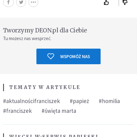
Tworzymy DEON.pl dla Ciebie
Tu możesz nas wesprzeć.
WSPOMÓŻ NAS
TEMATY W ARTYKULE
#aktualnościfranciszek
#papież
#homilia
#franciszek
#święta marta
WIĘCEJ W:
SERWIS PAPIESKI