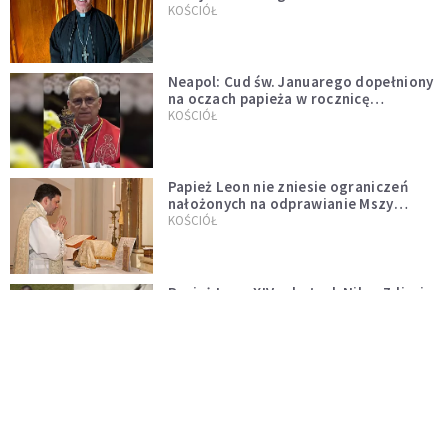
KOŚCIÓŁ
Neapol: Cud św. Januarego dopełniony
na oczach papieża w rocznicę
pontyfikatu!
KOŚCIÓŁ
Papież Leon nie zniesie ograniczeń
nałożonych na odprawianie Mszy
trydenckiej. „Traditionis custodes”
KOŚCIÓŁ
zostaje w mocy
Papież Leon XIV w butach Nike. Zdjęcie
z filmu Watykanu stało się viralem
WYDARZENIA