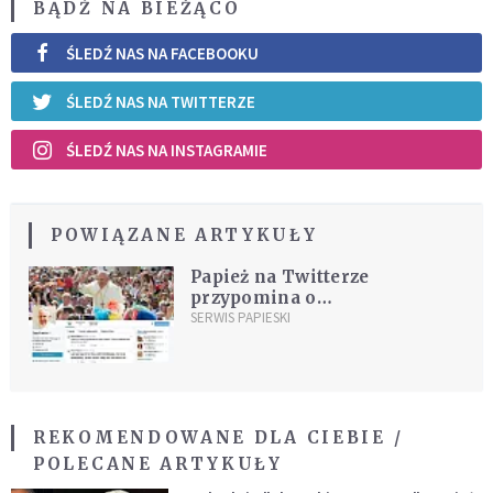
BĄDŹ NA BIEŻĄCO
ŚLEDŹ NAS NA FACEBOOKU
ŚLEDŹ NAS NA TWITTERZE
ŚLEDŹ NAS NA INSTAGRAMIE
POWIĄZANE ARTYKUŁY
Papież na Twitterze
przypomina o
wyrozumiałości
SERWIS PAPIESKI
REKOMENDOWANE DLA CIEBIE /
POLECANE ARTYKUŁY