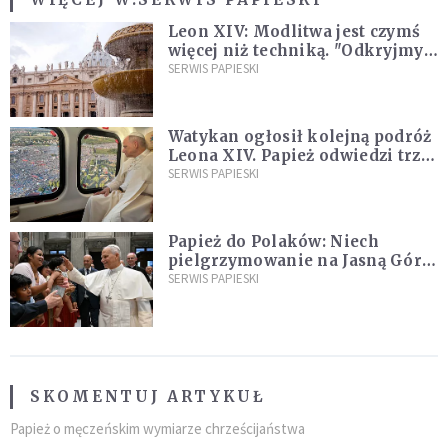
Leon XIV: Modlitwa jest czymś
więcej niż techniką. "Odkryjmy
ją na nowo"
SERWIS PAPIESKI
Watykan ogłosił kolejną podróż
Leona XIV. Papież odwiedzi trzy
kraje Ameryki Południowej
SERWIS PAPIESKI
Papież do Polaków: Niech
pielgrzymowanie na Jasną Górę
umocni wiarę i nadzieję
SERWIS PAPIESKI
SKOMENTUJ ARTYKUŁ
Papież o męczeńskim wymiarze chrześcijaństwa