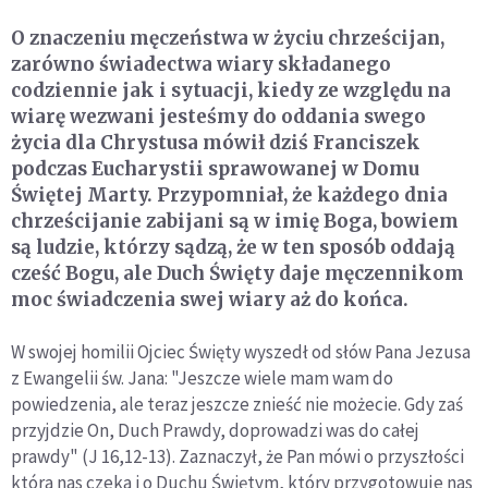
O znaczeniu męczeństwa w życiu chrześcijan,
zarówno świadectwa wiary składanego
codziennie jak i sytuacji, kiedy ze względu na
wiarę wezwani jesteśmy do oddania swego
życia dla Chrystusa mówił dziś Franciszek
podczas Eucharystii sprawowanej w Domu
Świętej Marty. Przypomniał, że każdego dnia
chrześcijanie zabijani są w imię Boga, bowiem
są ludzie, którzy sądzą, że w ten sposób oddają
cześć Bogu, ale Duch Święty daje męczennikom
moc świadczenia swej wiary aż do końca.
W swojej homilii Ojciec Święty wyszedł od słów Pana Jezusa
z Ewangelii św. Jana: "Jeszcze wiele mam wam do
powiedzenia, ale teraz jeszcze znieść nie możecie. Gdy zaś
przyjdzie On, Duch Prawdy, doprowadzi was do całej
prawdy" (J 16,12-13). Zaznaczył, że Pan mówi o przyszłości
która nas czeka i o Duchu Świętym, który przygotowuje nas