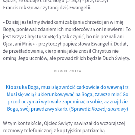
sądził, że oddaje cześć Bogu (J 16,2) - przytoczył
Franciszek słowa czytanej dziś Ewangelii.
- Dzisiaj jesteśmy świadkami zabijania chrześcijan w imię
Boga, ponieważ zdaniem ich morderców są oni niewierni. To
jest Krzyż Chrystusa: «Będą tak czynić, bo nie poznali ani
Ojca, ani Mnie» - przytoczył papież słowa Ewangelii. Dodał,
że prześladowania, cierpienia jakie znosił Chrystus nie
ominą Jego uczniów, ale prowadził ich będzie Duch Święty.
DEON.PL POLECA
Kto szuka Boga, musi się zwrócić całkowicie do wewnątrz.
Musi się wciąż ukierunkowywać na Boga, zawsze mieć Go
przed oczyma i wytrwale zapominać o sobie, aż znajdzie
Boga, swój prawdziwy skarb. (Sprawdź:
Rozwój duchowy
)
W tym kontekście, Ojciec Święty nawiązał do wczorajszej
rozmowy telefonicznej z koptyjskim patriarchą