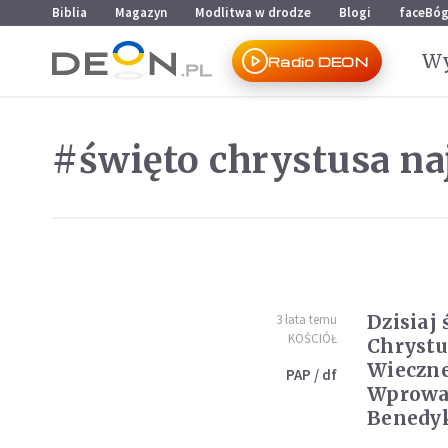
Przejdź do menu głównego
Przejdź do treści
Biblia
Magazyn
Modlitwa w drodze
Blogi
faceBó
Wy
Radio DEON
#święto chrystusa n
Dzisiaj 
3 lata temu
KOŚCIÓŁ
Chrystu
Wieczn
PAP / df
Wprowad
Benedy