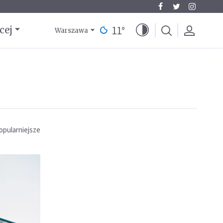
11
°
cej
Warszawa
opularniejsze