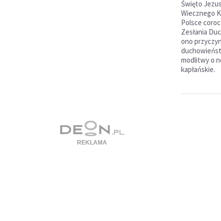
Święto Jezus
Wiecznego K
Polsce coroc
Zesłania Duc
ono przyczyni
duchowieństw
modlitwy o n
kapłańskie.