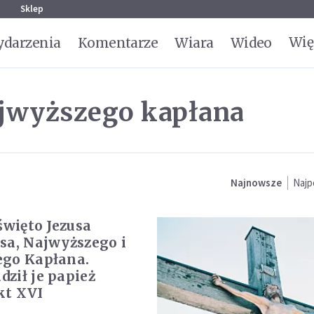
g
Sklep
Wię
darzenia
Komentarze
Wiara
Wideo
ajwyższego kapłana
Najnowsze
Najp
święto Jezusa
sa, Najwyższego i
ego Kapłana.
ził je papież
kt XVI