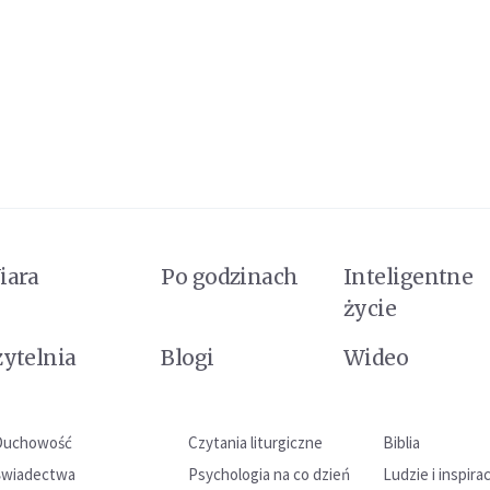
iara
Po godzinach
Inteligentne
życie
zytelnia
Blogi
Wideo
Duchowość
Czytania liturgiczne
Biblia
Świadectwa
Psychologia na co dzień
Ludzie i inspira