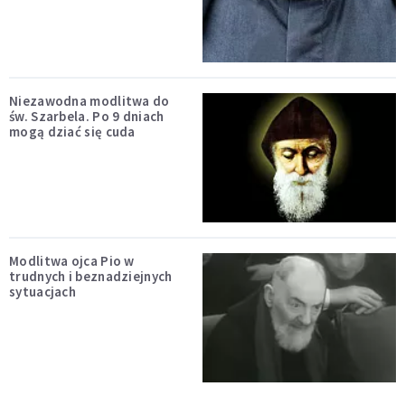
Niezawodna modlitwa do
św. Szarbela. Po 9 dniach
mogą dziać się cuda
Modlitwa ojca Pio w
trudnych i beznadziejnych
sytuacjach