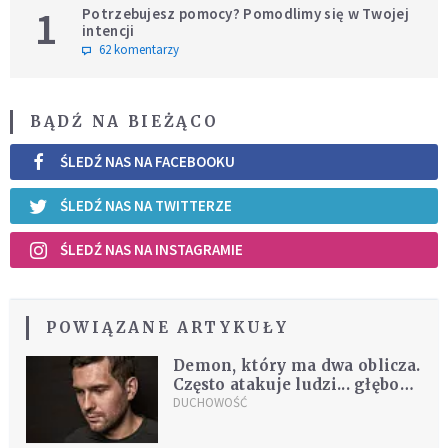
1
Potrzebujesz pomocy? Pomodlimy się w Twojej
intencji
62 komentarzy
BĄDŹ NA BIEŻĄCO
ŚLEDŹ NAS NA FACEBOOKU
ŚLEDŹ NAS NA TWITTERZE
ŚLEDŹ NAS NA INSTAGRAMIE
POWIĄZANE ARTYKUŁY
Demon, który ma dwa oblicza.
Często atakuje ludzi... głęboko
pobożnych
DUCHOWOŚĆ