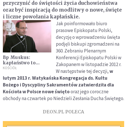
przyczynić do świętości życia duchowieństwa
oraz być inspiracją do modlitwy o nowe, święte
i liczne powołania kapłańskie.
Jak poinformowało biuro
prasowe Episkopatu Polski,
decyzję o wprowadzeniu święta
podjęli biskupi zgromadzeni na
360. Zebraniu Plenarnym
Konferencji Episkopatu Polski w
Bp Muskus:
kapłaństwo to
Zakopanem w listopadzie 2012 r.
pokorna misja, a nie
KOŚCIÓŁ
W następstwie tej decyzji,
w
bieg po sukces
lutym 2013 r. Watykańska Kongregacja ds. Kultu
Bożego i Dyscypliny Sakramentów zatwierdziła dla
Kościoła w Polsce nowe święto
oraz jego coroczne
obchody na czwartek po Niedzieli Zesłania Ducha Świętego.
DEON.PL POLECA