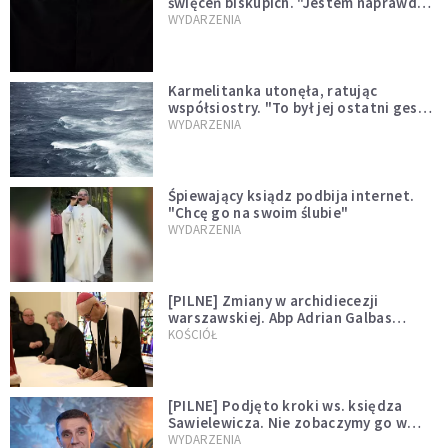
święceń biskupich. "Jestem naprawdę
niegodny"
WYDARZENIA
Karmelitanka utonęła, ratując
współsiostry. "To był jej ostatni gest
miłości"
WYDARZENIA
Śpiewający ksiądz podbija internet.
"Chcę go na swoim ślubie"
WYDARZENIA
[PILNE] Zmiany w archidiecezji
warszawskiej. Abp Adrian Galbas
wręczył dekrety nowym proboszczom
KOŚCIÓŁ
[PILNE] Podjęto kroki ws. księdza
Sawielewicza. Nie zobaczymy go w
mediach
WYDARZENIA