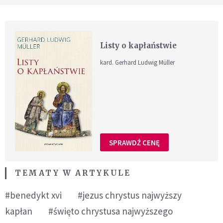
Listy o kapłaństwie
kard. Gerhard Ludwig Müller
SPRAWDŹ CENĘ
TEMATY W ARTYKULE
#benedykt xvi
#jezus chrystus najwyższy
kapłan
#święto chrystusa najwyższego