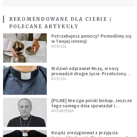
REKOMENDOWANE DLA CIEBIE /
POLECANE ARTYKUŁY
Potrzebujesz pomocy? Pomodlimy się
w Twojej intencji
KOŚCIÓŁ
W dzień odprawiał Mszę, w nocy
prowadził drugie życie. Przełożony
kazał mu opuścić zakon
KOŚCIÓŁ
[PILNE] Nie żyje polski biskup. Jeszcze
tego samego dnia spowiadał i
sprawował Mszę świętą
WYDARZENIA
Ksiądz zrezygnował z przyjęcia