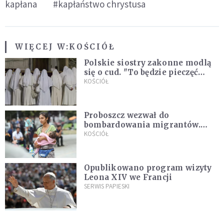
kapłana
#kapłaństwo chrystusa
WIĘCEJ W:
KOŚCIÓŁ
Polskie siostry zakonne modlą
się o cud. "To będzie pieczęć
Pana Boga dla naszej wiary"
KOŚCIÓŁ
Proboszcz wezwał do
bombardowania migrantów.
"Masowy ogień przeciwko
KOŚCIÓŁ
najeźdźcom!"
Opublikowano program wizyty
Leona XIV we Francji
SERWIS PAPIESKI