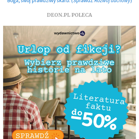
Boga, swój prawdziwy skarb. (Sprawdź:
Rozwój duchowy
)
DEON.PL POLECA