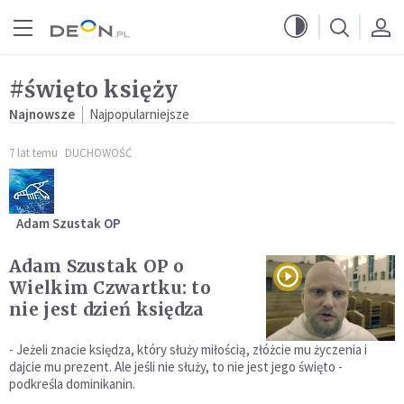
Przejdź do menu głównego
Przejdź do treści
#święto księży
Najnowsze
Najpopularniejsze
7 lat temu
DUCHOWOŚĆ
Adam Szustak OP
Adam Szustak OP o
Wielkim Czwartku: to
nie jest dzień księdza
- Jeżeli znacie księdza, który służy miłością, złóżcie mu życzenia i
dajcie mu prezent. Ale jeśli nie służy, to nie jest jego święto -
podkreśla dominikanin.