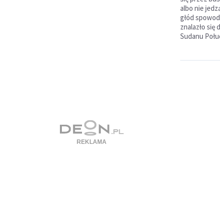
albo nie jed
głód spowod
znalazło się
Sudanu Połu