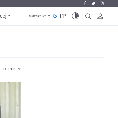
11
°
cej
Warszawa
opularniejsze