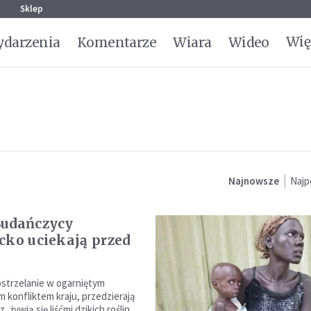
g
Sklep
Wię
darzenia
Komentarze
Wiara
Wideo
Najnowsze
Najp
Sudańczycy
cko uciekają przed
ostrzelanie w ogarniętym
konfliktem kraju, przedzierają
, żywią się liśćmi dzikich roślin,