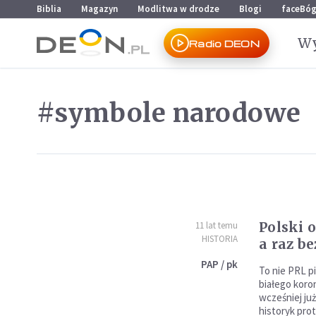
Przejdź do menu głównego
Przejdź do treści
Biblia
Magazyn
Modlitwa w drodze
Blogi
faceBó
Wy
Radio DEON
#symbole narodowe
Polski o
11 lat temu
HISTORIA
a raz be
PAP / pk
To nie PRL p
białego koron
wcześniej już
historyk pro