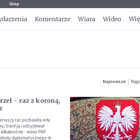
g
Sklep
Wię
darzenia
Komentarze
Wiara
Wideo
Najnowsze
Najp
rzeł - raz z koroną,
z
ierwszy raz pozbawiła orła
y; tracił ją i odzyskiwał
 kilkakrotnie - mówi PAP
tokołu dyplomatycznego dr