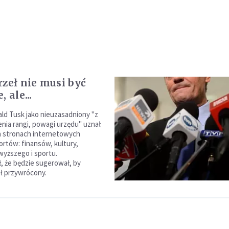
rzeł nie musi być
 ale...
ld Tusk jako nieuzasadniony "z
nia rangi, powagi urzędu" uznał
a stronach internetowych
ortów: finansów, kultury,
wyższego i sportu.
, że będzie sugerował, by
ał przywrócony.