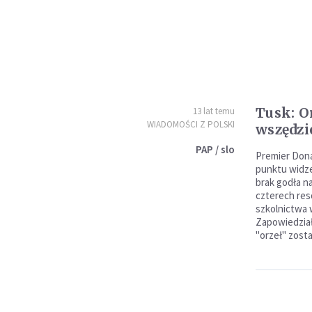
Tusk: O
13 lat temu
WIADOMOŚCI Z POLSKI
wszędzie,
PAP / slo
Premier Dona
punktu widze
brak godła n
czterech res
szkolnictwa 
Zapowiedział
"orzeł" zost