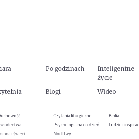
iara
Po godzinach
Inteligentne
życie
zytelnia
Blogi
Wideo
Duchowość
Czytania liturgiczne
Biblia
Świadectwa
Psychologia na co dzień
Ludzie i inspira
miona i święci
Modlitwy