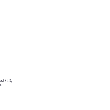
ysł SLD,
a".