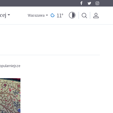
11
°
cej
Warszawa
opularniejsze