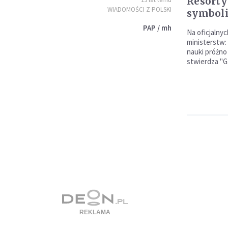
Resorty
WIADOMOŚCI Z POLSKI
symbol
PAP / mh
Na oficjalny
ministerstw: 
nauki próżno 
stwierdza "G