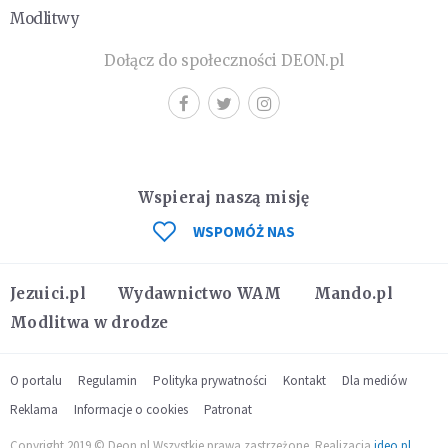
Modlitwy
Dołącz do społeczności DEON.pl
Wspieraj naszą misję
WSPOMÓŻ NAS
Jezuici.pl
Wydawnictwo WAM
Mando.pl
Modlitwa w drodze
O portalu
Regulamin
Polityka prywatności
Kontakt
Dla mediów
Reklama
Informacje o cookies
Patronat
Copyright 2019 © Deon.pl Wszystkie prawa zastrzeżone. Realizacja
ideo.pl