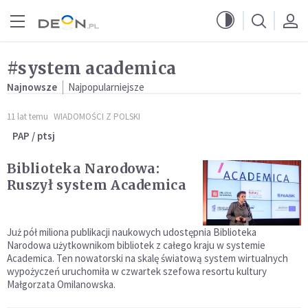
Przejdź do menu głównego
Przejdź do treści
#system academica
Najnowsze
Najpopularniejsze
11 lat temu
WIADOMOŚCI Z POLSKI
PAP / ptsj
Biblioteka Narodowa:
Ruszył system Academica
Już pół miliona publikacji naukowych udostępnia Biblioteka
Narodowa użytkownikom bibliotek z całego kraju w systemie
Academica. Ten nowatorski na skalę światową system wirtualnych
wypożyczeń uruchomiła w czwartek szefowa resortu kultury
Małgorzata Omilanowska.