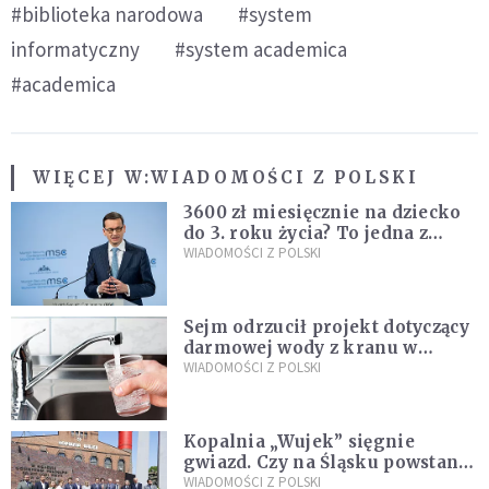
#biblioteka narodowa
#system
informatyczny
#system academica
#academica
WIĘCEJ W:
WIADOMOŚCI Z POLSKI
3600 zł miesięcznie na dziecko
do 3. roku życia? To jedna z
propozycji programu "Rozwój
WIADOMOŚCI Z POLSKI
Plus"
Sejm odrzucił projekt dotyczący
darmowej wody z kranu w
restauracjach
WIADOMOŚCI Z POLSKI
Kopalnia „Wujek” sięgnie
gwiazd. Czy na Śląsku powstanie
„Dolina Krzemowa”?
WIADOMOŚCI Z POLSKI