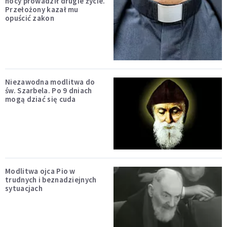
nocy prowadził drugie życie.
Przełożony kazał mu
opuścić zakon
Niezawodna modlitwa do
św. Szarbela. Po 9 dniach
mogą dziać się cuda
Modlitwa ojca Pio w
trudnych i beznadziejnych
sytuacjach