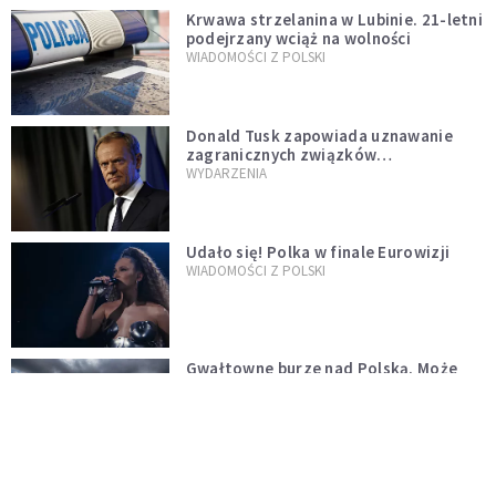
Krwawa strzelanina w Lubinie. 21-letni
podejrzany wciąż na wolności
WIADOMOŚCI Z POLSKI
Donald Tusk zapowiada uznawanie
zagranicznych związków
jednopłciowych. "Państwo oblało ten
WYDARZENIA
test"
Udało się! Polka w finale Eurowizji
WIADOMOŚCI Z POLSKI
Gwałtowne burze nad Polską. Może
być niebezpiecznie. Jest alert RCB
ŚWIAT
Nie żyje gwiazda "Barw szczęścia".