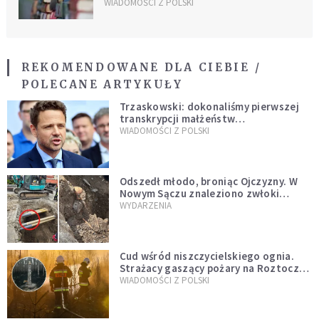
WIADOMOŚCI Z POLSKI
REKOMENDOWANE DLA CIEBIE /
POLECANE ARTYKUŁY
Trzaskowski: dokonaliśmy pierwszej
transkrypcji małżeństw
jednopłciowych. “Tak jak
WIADOMOŚCI Z POLSKI
zapowiadałem, bez zwłoki,
natychmiast”
Odszedł młodo, broniąc Ojczyzny. W
Nowym Sączu znaleziono zwłoki
mężczyzny z czasów potopu
WYDARZENIA
szwedzkiego
Cud wśród niszczycielskiego ognia.
Strażacy gaszący pożary na Roztoczu
opublikowali niezwykłe zdjęcie
WIADOMOŚCI Z POLSKI