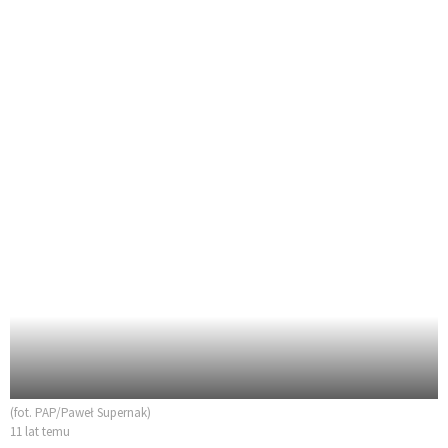
(fot. PAP/Paweł Supernak)
11 lat temu