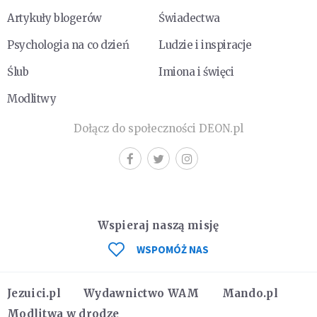
Artykuły blogerów
Świadectwa
Psychologia na co dzień
Ludzie i inspiracje
Ślub
Imiona i święci
Modlitwy
Dołącz do społeczności DEON.pl
Wspieraj naszą misję
WSPOMÓŻ NAS
Jezuici.pl
Wydawnictwo WAM
Mando.pl
Modlitwa w drodze