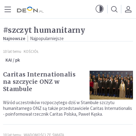
Przejdź do menu głównego
Przejdź do treści
#szczyt humanitarny
Najnowsze
Najpopularniejsze
10 lat temu
KOŚCIÓŁ
KAI / pk
Caritas Internationalis
na szczycie ONZ w
Stambule
Wśród uczestników rozpoczętego dziś w Stambule szczytu
humanitarnego ONZ są także przedstawiciele Caritas Internationalis
- poinformował rzecznik Caritas Polska, Paweł Kęska.
10 lat temu
WIADOMOŚCI ZE ŚWIATA