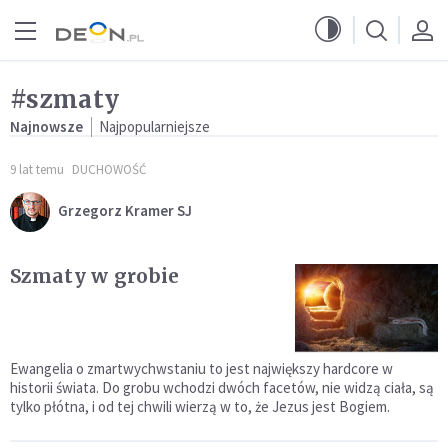
Przejdź do menu głównego
Przejdź do treści
#szmaty
Najnowsze
Najpopularniejsze
9 lat temu
DUCHOWOŚĆ
Grzegorz Kramer SJ
Szmaty w grobie
Ewangelia o zmartwychwstaniu to jest największy hardcore w
historii świata. Do grobu wchodzi dwóch facetów, nie widzą ciała, są
tylko płótna, i od tej chwili wierzą w to, że Jezus jest Bogiem.