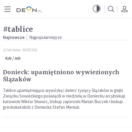
Przejdź do menu głównego
Przejdź do treści
#tablice
Najnowsze
Najpopularniejsze
12 lat temu
KOŚCIÓŁ
KAI / mh
Donieck: upamiętniono wywiezionych
Ślązaków
Tablice upamiętniające wywózkę i śmierć tysięcy Ślązaków w głębi
Związku Sowieckiego poświęcili w niedzielę w Doniecku arcybiskup
katowicki Wiktor Skworc, biskup zaporoski Marian Buczek i biskup
greckokatolicki z Doniecka Stefan Meniuk.