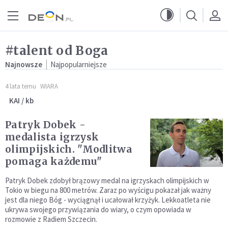
Przejdź do menu głównego
Przejdź do treści
#talent od Boga
Najnowsze
Najpopularniejsze
4 lata temu
WIARA
KAI / kb
Patryk Dobek -
medalista igrzysk
olimpijskich. "Modlitwa
pomaga każdemu"
Patryk Dobek zdobył brązowy medal na igrzyskach olimpijskich w
Tokio w biegu na 800 metrów. Zaraz po wyścigu pokazał jak ważny
jest dla niego Bóg - wyciągnął i ucałował krzyżyk. Lekkoatleta nie
ukrywa swojego przywiązania do wiary, o czym opowiada w
rozmowie z Radiem Szczecin.